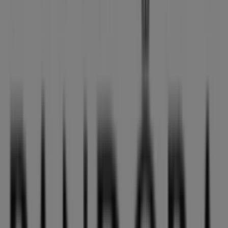
Lidl
C/ Isaac Peral, s/n, Dos Hermanas
71 m
Cerrado
Pandora
Calle santa maria magdalena 64, Dos Hermanas
74 m