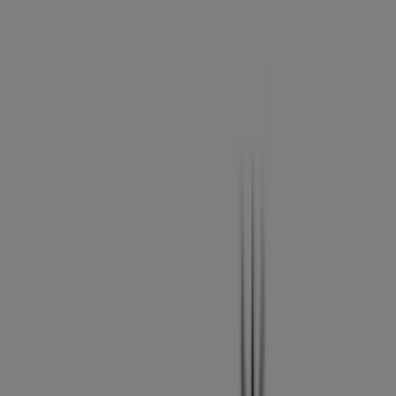
magdalena 64, Dos Hermanas -
Horarios, descuentos y teléfono
Tiendeo en Dos Hermanas
»
Ofertas de Ropa, Zapatos y Complementos en Dos
Hermanas
»
Pandora en Dos Hermanas
»
Pandora | Calle santa maria magdalena 64
Mapa
616472847
Mapa
616472847
Estamos a punto de publicar ofertas de Pandora
Publicidad