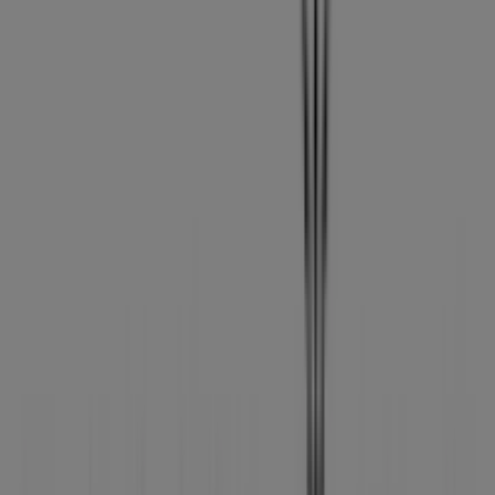
Tiendas más cercanas
Carrefour Viajes
A-IV, Calle Doctor Fleming, Dos Hermanas
39 m
Cerrado