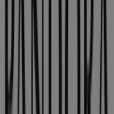
Complementos en Dos Hermanas
Pandora
Bienvenido a la tienda de
Pandora
en Tiendeo, donde
podrás descubrir las mejores
ofertas
,
promociones
y
catálogos
de esta destacada marca del sector de
Ropa,
Zapatos y Complementos
. Nuestra tienda física está
ubicada en
Calle santa maria magdalena 64
,
Dos
Hermanas
, y en ella encontrarás una amplia gama de
productos de calidad que te permitirán ahorrar durante
todo el
agosto de 2026
.
En Tiendeo te ofrecemos toda la información actualizada
sobre
Pandora
, como los horarios de apertura, las
ofertas exclusivas y la ubicación exacta de la tienda en
Calle santa maria magdalena 64
. Además, tendrás
acceso a los últimos catálogos de
Pandora
, donde
podrás descubrir las promociones más recientes y