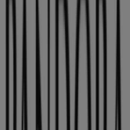
Banco Santander
Cl Santa Maria Magdalena, 22, Dos Hermanas
136 m
Cerrado
Coviran
Cl san jose 15, Dos Hermanas
179 m
Otros negocios de Ropa, Zapatos y