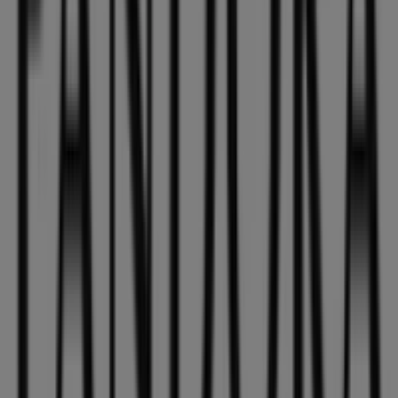
aprovechar grandes descuentos en productos de
Ropa,
Zapatos y Complementos
para tus compras en
Dos
Hermanas
.
No pierdas la oportunidad de visitar la tienda de
Pandora
en
Calle santa maria magdalena 64
para
disfrutar de una experiencia de compra completa. Te
invitamos a explorar las promociones que tenemos para
ti este
agosto
y mantenerte informado de las mejores
ofertas de
Pandora
en
Dos Hermanas
. ¡Visítanos y
empieza a ahorrar hoy mismo!
Más información de Pandora
Ver otras tiendas de
Pandora en Dos Hermanas
Publicidad