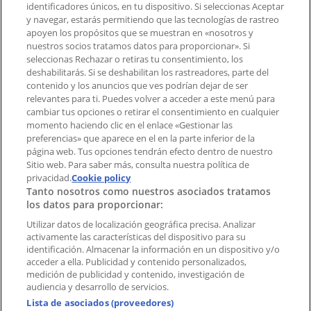
identificadores únicos, en tu dispositivo. Si seleccionas Aceptar
Tienda mal colocada en el mapa
y navegar, estarás permitiendo que las tecnologías de rastreo
Notificar un folleto
apoyen los propósitos que se muestran en «nosotros y
¿Encontraste un problema en la web o en la
nuestros socios tratamos datos para proporcionar». Si
aplicación?
seleccionas Rechazar o retiras tu consentimiento, los
deshabilitarás. Si se deshabilitan los rastreadores, parte del
contenido y los anuncios que ves podrían dejar de ser
Índices
relevantes para ti. Puedes volver a acceder a este menú para
cambiar tus opciones o retirar el consentimiento en cualquier
momento haciendo clic en el enlace «Gestionar las
preferencias» que aparece en el en la parte inferior de la
Marcas
página web. Tus opciones tendrán efecto dentro de nuestro
Marcas locales
Sitio web. Para saber más, consulta nuestra política de
Negocios
privacidad.
Cookie policy
Tanto nosotros como nuestros asociados tratamos
Negocios cercanos
los datos para proporcionar:
Productos
Productos locales
Utilizar datos de localización geográfica precisa. Analizar
activamente las características del dispositivo para su
Ciudades
identificación. Almacenar la información en un dispositivo y/o
acceder a ella. Publicidad y contenido personalizados,
Descargar la APP Tiendeo
medición de publicidad y contenido, investigación de
audiencia y desarrollo de servicios.
Lista de asociados (proveedores)