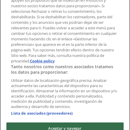
apoyen los propósitos que se muestran en «nosotros y
¿Encontraste un problema en la web o en la
nuestros socios tratamos datos para proporcionar». Si
aplicación?
seleccionas Rechazar o retiras tu consentimiento, los
deshabilitarás. Si se deshabilitan los rastreadores, parte del
contenido y los anuncios que ves podrían dejar de ser
Índices
relevantes para ti. Puedes volver a acceder a este menú para
cambiar tus opciones o retirar el consentimiento en cualquier
momento haciendo clic en el enlace «Gestionar las
preferencias» que aparece en el en la parte inferior de la
Marcas
página web. Tus opciones tendrán efecto dentro de nuestro
Marcas locales
Sitio web. Para saber más, consulta nuestra política de
Negocios
privacidad.
Cookie policy
Tanto nosotros como nuestros asociados tratamos
Negocios cercanos
los datos para proporcionar:
Productos
Productos locales
Utilizar datos de localización geográfica precisa. Analizar
activamente las características del dispositivo para su
Ciudades
identificación. Almacenar la información en un dispositivo y/o
acceder a ella. Publicidad y contenido personalizados,
Descargar la APP Tiendeo
medición de publicidad y contenido, investigación de
audiencia y desarrollo de servicios.
Lista de asociados (proveedores)
Aceptar y navegar