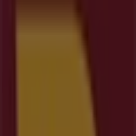
Ofertas, Horario y Teléfono
Tiendeo en Dozón
»
Ofertas de Ocio en Dozón
»
Estancos en Dozón
»
Estancos | Pb Gouxa, 5
Cerrado
Domingo
Cerrado
Lunes
09:00 - 20:00