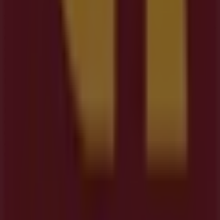
En Tiendeo te ofrecemos toda la información actualizada
sobre
Estancos
, como los horarios de apertura, las
ofertas exclusivas y la ubicación exacta de la tienda en
Pb
Gouxa, 5
. Además, tendrás acceso a los últimos
catálogos de
Estancos
, donde podrás descubrir las
promociones más recientes y aprovechar grandes
descuentos en productos de
Ocio
para tus compras en
Dozón
.
No pierdas la oportunidad de visitar la tienda de
Estancos
en
Pb Gouxa, 5
para disfrutar de una
experiencia de compra completa. Te invitamos a
explorar las promociones que tenemos para ti este
agosto
y mantenerte informado de las mejores ofertas
de
Estancos
en
Dozón
. ¡Visítanos y empieza a ahorrar
hoy mismo!
Más información de Estancos
Ver otras tiendas de
Estancos en Dozón
Publicidad