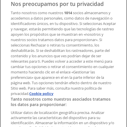
Nos preocupamos por tu privacidad
Contacto
Tanto nosotros como nuestros
1014
socios almacenamos y
accedemos a datos personales, como datos de navegación o
identificadores únicos, en tu dispositivo. Si seleccionas Aceptar
y navegar, estarás permitiendo que las tecnologías de rastreo
Contacto comercial y de marketing
apoyen los propósitos que se muestran en «nosotros y
Tienda mal colocada en el mapa
nuestros socios tratamos datos para proporcionar». Si
Notificar un folleto
seleccionas Rechazar o retiras tu consentimiento, los
deshabilitarás. Si se deshabilitan los rastreadores, parte del
¿Encontraste un problema en la web o en la
contenido y los anuncios que ves podrían dejar de ser
aplicación?
relevantes para ti. Puedes volver a acceder a este menú para
cambiar tus opciones o retirar el consentimiento en cualquier
momento haciendo clic en el enlace «Gestionar las
Índices
preferencias» que aparece en el en la parte inferior de la
página web. Tus opciones tendrán efecto dentro de nuestro
Sitio web. Para saber más, consulta nuestra política de
Marcas
privacidad.
Cookie policy
Tanto nosotros como nuestros asociados tratamos
Negocios
los datos para proporcionar:
Negocios cercanos
Productos
Utilizar datos de localización geográfica precisa. Analizar
activamente las características del dispositivo para su
Ciudades
identificación. Almacenar la información en un dispositivo y/o