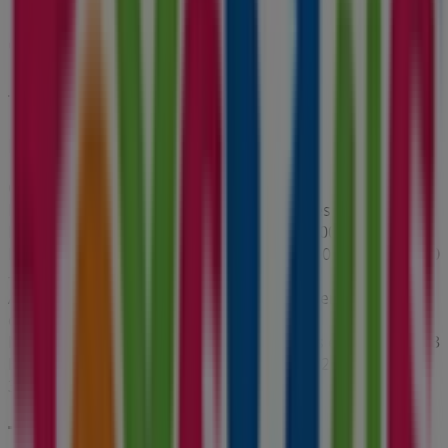
ToysRus
Back to school -20%
Caduca el 31/8
Esta tienda de ToysRus tiene los siguientes horarios:
Domingo , Lunes 10:00 - 22:00, Martes 10:00 - 22:00,
Miércoles 10:00 - 22:00, Jueves 10:00 - 22:00, Viernes 10:00
- 22:00, Sábado 10:00 - 22:00
Actualmente hay 1 catálogos disponibles en esta tienda
de ToysRus.
Navega por el último catálogo de ToysRus en N-Iv Km 653
Back to school -20% que es válido del 6/8/2026 al
31/8/2026 y no pares de ahorrar.
Tiendas más cercanas