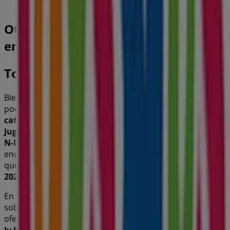
Otros negocios de Juguetes y Bebés
en El Puerto De Santa María
ToysRus
Bienvenido a la tienda de
ToysRus
en Tiendeo, donde
podrás descubrir las mejores
ofertas
,
promociones
y
catálogos
de esta destacada marca del sector de
Juguetes y Bebés
. Nuestra tienda física está ubicada en
N-Iv Km 653
,
El Puerto De Santa María
, y en ella
encontrarás una amplia gama de productos de calidad
que te permitirán ahorrar durante todo el
agosto de
2026
.
En Tiendeo te ofrecemos toda la información actualizada
sobre
ToysRus
, como los horarios de apertura, las
ofertas exclusivas y la ubicación exacta de la tienda en
N-
Iv Km 653
. Además, tendrás acceso a los últimos