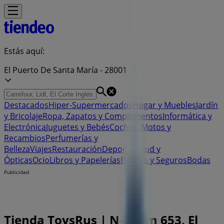
Estás aquí:
El Puerto De Santa María - 28001
Destacados
Hiper-Supermercados
Hogar y Muebles
Jardín
y Bricolaje
Ropa, Zapatos y Complementos
Informática y
Electrónica
Juguetes y Bebés
Coches, Motos y
Recambios
Perfumerías y
Belleza
Viajes
Restauración
Deporte
Salud y
Ópticas
Ocio
Libros y Papelerías
Bancos y Seguros
Bodas
Publicidad
Tienda ToysRus | N-Iv Km 653, El