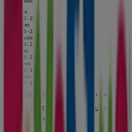
Cerrado
Lunes
10:00 - 22:00
Martes
10:00 - 22:00
Miércoles
10:00 - 22:00
Jueves
10:00 - 22:00
Viernes
10:00 - 22:00
Sábado
10:00 - 22:00
Mapa
956 85 31 11
El Puerto de Santa María
Ofertas de ToysRus en El Puerto De
Santa María