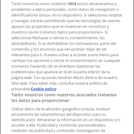
Tanto nosotros como nuestros
1014
socios almacenamos y
accedemos a datos personales, como datos de navegación o
Contacto comercial y de marketing
identificadores únicos, en tu dispositivo. Si seleccionas Aceptar
Tienda mal colocada en el mapa
y navegar, estarás permitiendo que las tecnologías de rastreo
Notificar un folleto
apoyen los propósitos que se muestran en «nosotros y
¿Encontraste un problema en la web o en la
nuestros socios tratamos datos para proporcionar». Si
aplicación?
seleccionas Rechazar o retiras tu consentimiento, los
deshabilitarás. Si se deshabilitan los rastreadores, parte del
contenido y los anuncios que ves podrían dejar de ser
Índices
relevantes para ti. Puedes volver a acceder a este menú para
cambiar tus opciones o retirar el consentimiento en cualquier
momento haciendo clic en el enlace «Gestionar las
preferencias» que aparece en el en la parte inferior de la
Marcas
página web. Tus opciones tendrán efecto dentro de nuestro
Marcas locales
Sitio web. Para saber más, consulta nuestra política de
Negocios
privacidad.
Cookie policy
Tanto nosotros como nuestros asociados tratamos
Negocios cercanos
los datos para proporcionar:
Productos
Productos locales
Utilizar datos de localización geográfica precisa. Analizar
activamente las características del dispositivo para su
Ciudades
identificación. Almacenar la información en un dispositivo y/o
acceder a ella. Publicidad y contenido personalizados,
Descargar la APP Tiendeo
medición de publicidad y contenido, investigación de