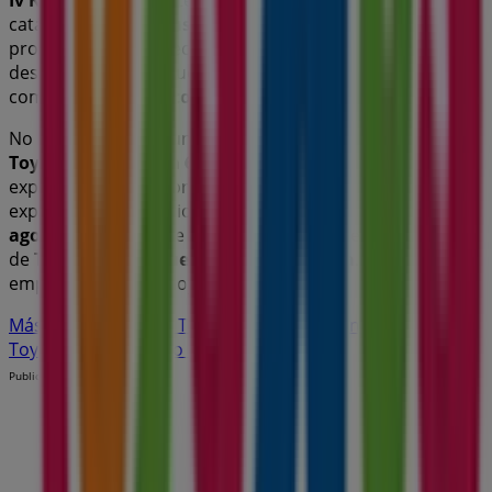
catálogos de
ToysRus
, donde podrás descubrir las
promociones más recientes y aprovechar grandes
descuentos en productos de
Juguetes y Bebés
para tus
compras en
El Puerto De Santa María
.
No pierdas la oportunidad de visitar la tienda de
ToysRus
en
N-Iv Km 653
para disfrutar de una
experiencia de compra completa. Te invitamos a
explorar las promociones que tenemos para ti este
agosto
y mantenerte informado de las mejores ofertas
de
ToysRus
en
El Puerto De Santa María
. ¡Visítanos y
empieza a ahorrar hoy mismo!
Más información de ToysRus
Ver otras tiendas de
ToysRus en El Puerto De Santa María
Publicidad