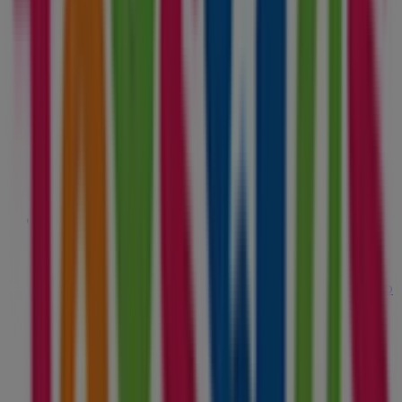
ToysRus
N-Iv Km 653, El Puerto De Santa María
2.4 km
Cerrado
ToysRus
C.C. Luz Shopping. Ronda Aurora Boreal, s/n Edificio
1 Local A, Jerez de la Frontera
12.2 km
Cerrado