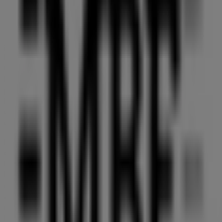
Mail Boxes Etc.
¡Bienvenido a Tiendeo! Aquí puedes encontrar no solo
las mejores
ofertas
,
catálogos
y
promociones
, sino
también descubrir las tiendas más populares en
Elda
.
Durante el mes de
agosto de 2026
, en nuestra
plataforma podrás conocer las últimas novedades de
Mail Boxes Etc.
, una de las marcas más reconocidas, así
como la ubicación y detalles de las tiendas más cercanas
en
Elda
.
En Tiendeo, no solo tendrás acceso a
promociones
y
descuentos, sino también a información sobre las
tiendas físicas de tu ciudad. Explora los catálogos de
Mail Boxes Etc.
, encuentra las tiendas en
Elda
y
descubre los productos con grandes descuentos para
ahorrar en tus compras este
agosto
. Además, te
mantenemos al tanto de las ubicaciones exactas,
horarios de atención y todos los detalles necesarios para