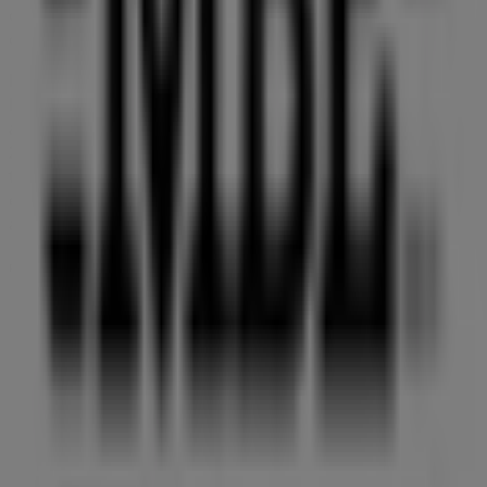
que puedas disfrutar de una experiencia de compra
completa en
Elda
.
No pierdas la oportunidad de aprovechar las
ofertas
de
Mail Boxes Etc.
en las tiendas de
Elda
y mantente
actualizado con los mejores precios durante
agosto de
2026
. En Tiendeo, siempre encontrarás las mejores
tiendas y opciones de compra en
Elda
. ¡Empieza a
explorar las tiendas y promociones que tenemos para ti
ahora mismo!
Publicidad