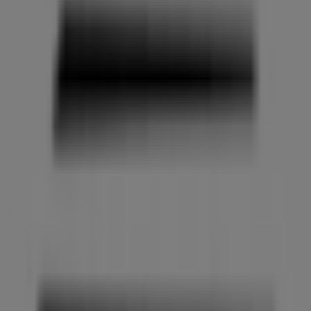
Mail Boxes Etc.
Avda. de la Paz 24, local bajo, Villena
20.0 km
Cerrado
Publicidad