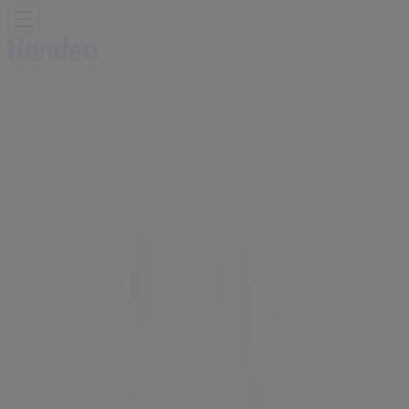
Estás aquí:
Elda - 28001
Destacados
Hiper-Supermercados
Hogar y Muebles
Jardín
y Bricolaje
Ropa, Zapatos y Complementos
Informática y
Electrónica
Juguetes y Bebés
Coches, Motos y
Recambios
Perfumerías y
Belleza
Viajes
Restauración
Deporte
Salud y
Ópticas
Ocio
Libros y Papelerías
Bancos y Seguros
Bodas
Publicidad
Mail Boxes Etc. Elda - Teléfonos,