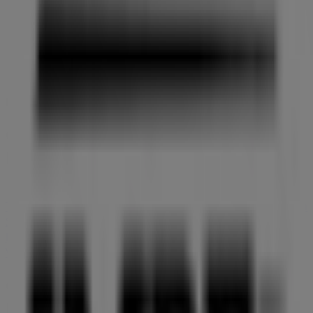
Estamos a punto de publicar ofertas de Mail Boxes Etc.
Ciudades con tiendas de Mail Boxes
Etc.
Mail Boxes Etc. en Villena
Mail Boxes Etc. en
Torrevieja
Mail Boxes Etc. en Murcia
Mail Boxes Etc. en
San Javier
Mail Boxes Etc. en Alzira
Mail Boxes Etc. en
Dénia
Mail Boxes Etc. en Alcalá del Júcar
Ver más ciudades
Otros negocios de Libros y
Papelerías en Elda