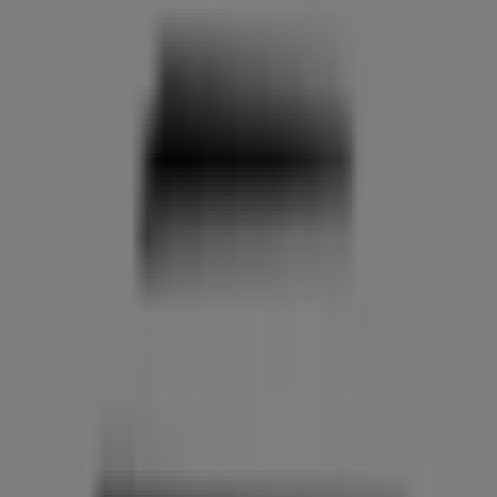
horarios y direcciones
Tiendeo en Elda
»
Ofertas de Libros y Papelerías en Elda
»
Mail Boxes Etc. en Elda
»
Tiendas de Mail Boxes Etc. en Elda
Mail Boxes Etc.
C/ Contrafuerte, G-24 (Pol. Ind. Finca Lacy), Elda
2.8 km
Cerrado