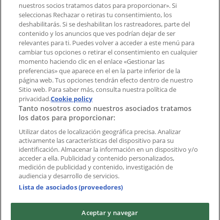
¿Encontraste un problema en la web o en la
nuestros socios tratamos datos para proporcionar». Si
aplicación?
seleccionas Rechazar o retiras tu consentimiento, los
deshabilitarás. Si se deshabilitan los rastreadores, parte del
contenido y los anuncios que ves podrían dejar de ser
Índices
relevantes para ti. Puedes volver a acceder a este menú para
cambiar tus opciones o retirar el consentimiento en cualquier
momento haciendo clic en el enlace «Gestionar las
preferencias» que aparece en el en la parte inferior de la
Marcas
página web. Tus opciones tendrán efecto dentro de nuestro
Marcas locales
Sitio web. Para saber más, consulta nuestra política de
Negocios
privacidad.
Cookie policy
Tanto nosotros como nuestros asociados tratamos
Negocios cercanos
los datos para proporcionar:
Productos
Productos locales
Utilizar datos de localización geográfica precisa. Analizar
activamente las características del dispositivo para su
Ciudades
identificación. Almacenar la información en un dispositivo y/o
acceder a ella. Publicidad y contenido personalizados,
Descargar la APP Tiendeo
medición de publicidad y contenido, investigación de
audiencia y desarrollo de servicios.
Lista de asociados (proveedores)
Aceptar y navegar