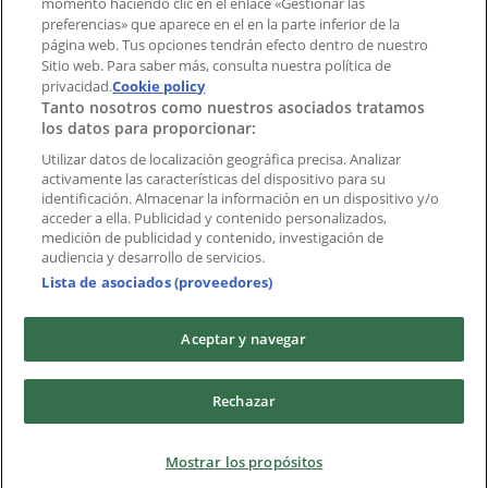
momento haciendo clic en el enlace «Gestionar las
preferencias» que aparece en el en la parte inferior de la
Marcas
página web. Tus opciones tendrán efecto dentro de nuestro
Marcas locales
Sitio web. Para saber más, consulta nuestra política de
privacidad.
Negocios
Cookie policy
Tanto nosotros como nuestros asociados tratamos
Negocios cercanos
los datos para proporcionar:
Productos
Productos locales
Utilizar datos de localización geográfica precisa. Analizar
activamente las características del dispositivo para su
Ciudades
identificación. Almacenar la información en un dispositivo y/o
acceder a ella. Publicidad y contenido personalizados,
Descargar la APP Tiendeo
medición de publicidad y contenido, investigación de
audiencia y desarrollo de servicios.
Lista de asociados (proveedores)
Aceptar y navegar
Copyright © Tiendeo ® 2026 · Shopfully Marketing S.L.U. –
Rechazar
Palau de Mar – 08039 Barcelona, Spain
Términos y condiciones
Política de privacidad
Mostrar los propósitos
Gestionar cookies