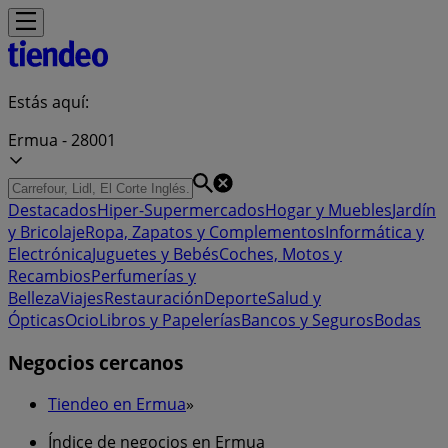
Estás aquí:
Ermua - 28001
Destacados
Hiper-Supermercados
Hogar y Muebles
Jardín
y Bricolaje
Ropa, Zapatos y Complementos
Informática y
Electrónica
Juguetes y Bebés
Coches, Motos y
Recambios
Perfumerías y
Belleza
Viajes
Restauración
Deporte
Salud y
Ópticas
Ocio
Libros y Papelerías
Bancos y Seguros
Bodas
Negocios cercanos
Tiendeo en Ermua
»
Índice de negocios en Ermua