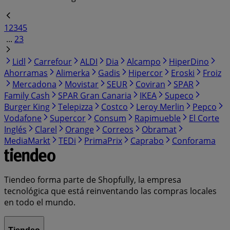
1
2
3
4
5
...
23
Lidl
Carrefour
ALDI
Dia
Alcampo
HiperDino
Ahorramas
Alimerka
Gadis
Hipercor
Eroski
Froiz
Mercadona
Movistar
SEUR
Coviran
SPAR
Family Cash
SPAR Gran Canaria
IKEA
Supeco
Burger King
Telepizza
Costco
Leroy Merlin
Pepco
Vodafone
Supercor
Consum
Rapimueble
El Corte
Inglés
Clarel
Orange
Correos
Obramat
MediaMarkt
TEDi
PrimaPrix
Caprabo
Conforama
Tiendeo forma parte de Shopfully, la empresa
tecnológica que está reinventando las compras locales
en todo el mundo.