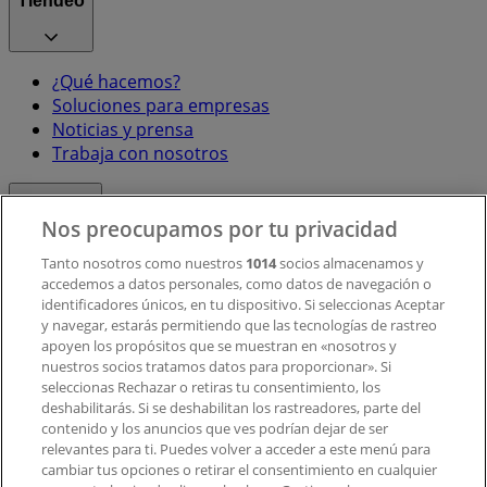
Tiendeo
¿Qué hacemos?
Soluciones para empresas
Noticias y prensa
Trabaja con nosotros
Contacto
Nos preocupamos por tu privacidad
Tanto nosotros como nuestros
1014
socios almacenamos y
accedemos a datos personales, como datos de navegación o
Contacto comercial y de marketing
identificadores únicos, en tu dispositivo. Si seleccionas Aceptar
Tienda mal colocada en el mapa
y navegar, estarás permitiendo que las tecnologías de rastreo
Notificar un folleto
apoyen los propósitos que se muestran en «nosotros y
¿Encontraste un problema en la web o en la
nuestros socios tratamos datos para proporcionar». Si
aplicación?
seleccionas Rechazar o retiras tu consentimiento, los
deshabilitarás. Si se deshabilitan los rastreadores, parte del
contenido y los anuncios que ves podrían dejar de ser
Índices
relevantes para ti. Puedes volver a acceder a este menú para
cambiar tus opciones o retirar el consentimiento en cualquier