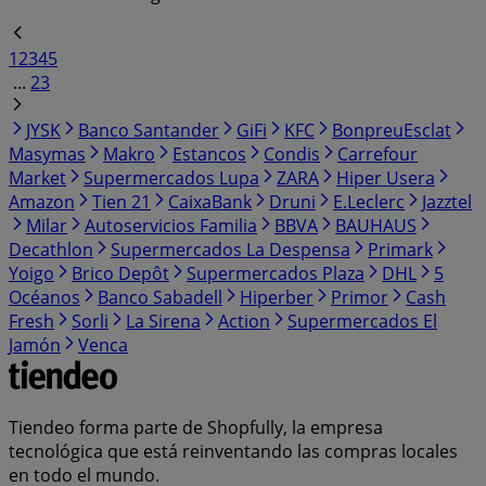
1
2
3
4
5
...
23
JYSK
Banco Santander
GiFi
KFC
BonpreuEsclat
Masymas
Makro
Estancos
Condis
Carrefour
Market
Supermercados Lupa
ZARA
Hiper Usera
Amazon
Tien 21
CaixaBank
Druni
E.Leclerc
Jazztel
Milar
Autoservicios Familia
BBVA
BAUHAUS
Decathlon
Supermercados La Despensa
Primark
Yoigo
Brico Depôt
Supermercados Plaza
DHL
5
Océanos
Banco Sabadell
Hiperber
Primor
Cash
Fresh
Sorli
La Sirena
Action
Supermercados El
Jamón
Venca
Tiendeo forma parte de Shopfully, la empresa
tecnológica que está reinventando las compras locales
en todo el mundo.