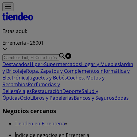
Estás aquí:
Errenteria - 28001
Destacados
Hiper-Supermercados
Hogar y Muebles
Jardín
y Bricolaje
Ropa, Zapatos y Complementos
Informática y
Electrónica
Juguetes y Bebés
Coches, Motos y
Recambios
Perfumerías y
Belleza
Viajes
Restauración
Deporte
Salud y
Ópticas
Ocio
Libros y Papelerías
Bancos y Seguros
Bodas
Negocios cercanos
Tiendeo en Errenteria
»
Índice de negocios en Errenteria