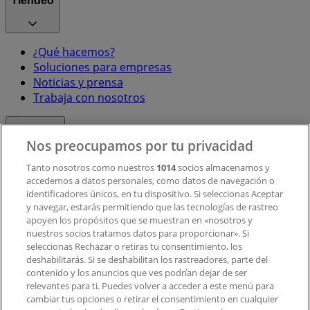
Tiendeo
¿Qué hacemos?
Soluciones para empresas
Noticias y prensa
Trabaja con nosotros
Contacto
Nos preocupamos por tu privacidad
Tanto nosotros como nuestros
1014
socios almacenamos y
accedemos a datos personales, como datos de navegación o
Contacto comercial y de marketing
identificadores únicos, en tu dispositivo. Si seleccionas Aceptar
Tienda mal colocada en el mapa
y navegar, estarás permitiendo que las tecnologías de rastreo
Notificar un folleto
apoyen los propósitos que se muestran en «nosotros y
¿Encontraste un problema en la web o en la
nuestros socios tratamos datos para proporcionar». Si
aplicación?
seleccionas Rechazar o retiras tu consentimiento, los
deshabilitarás. Si se deshabilitan los rastreadores, parte del
contenido y los anuncios que ves podrían dejar de ser
Índices
relevantes para ti. Puedes volver a acceder a este menú para
cambiar tus opciones o retirar el consentimiento en cualquier