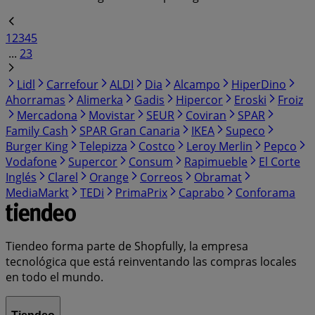
1
2
3
4
5
...
23
Lidl
Carrefour
ALDI
Dia
Alcampo
HiperDino
Ahorramas
Alimerka
Gadis
Hipercor
Eroski
Froiz
Mercadona
Movistar
SEUR
Coviran
SPAR
Family Cash
SPAR Gran Canaria
IKEA
Supeco
Burger King
Telepizza
Costco
Leroy Merlin
Pepco
Vodafone
Supercor
Consum
Rapimueble
El Corte
Inglés
Clarel
Orange
Correos
Obramat
MediaMarkt
TEDi
PrimaPrix
Caprabo
Conforama
Tiendeo forma parte de Shopfully, la empresa
tecnológica que está reinventando las compras locales
en todo el mundo.