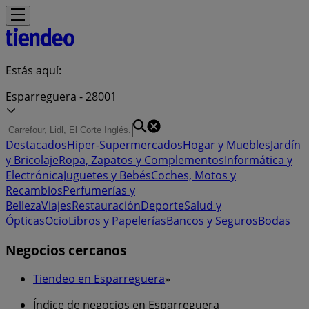
Estás aquí:
Esparreguera - 28001
Destacados
Hiper-Supermercados
Hogar y Muebles
Jardín
y Bricolaje
Ropa, Zapatos y Complementos
Informática y
Electrónica
Juguetes y Bebés
Coches, Motos y
Recambios
Perfumerías y
Belleza
Viajes
Restauración
Deporte
Salud y
Ópticas
Ocio
Libros y Papelerías
Bancos y Seguros
Bodas
Negocios cercanos
Tiendeo en Esparreguera
»
Índice de negocios en Esparreguera