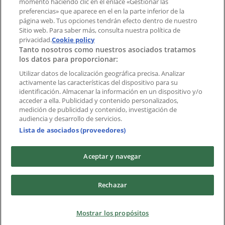
momento haciendo clic en el enlace «Gestionar las
preferencias» que aparece en el en la parte inferior de la
Marcas
página web. Tus opciones tendrán efecto dentro de nuestro
Marcas locales
Sitio web. Para saber más, consulta nuestra política de
privacidad.
Negocios
Cookie policy
Tanto nosotros como nuestros asociados tratamos
Negocios cercanos
los datos para proporcionar:
Productos
Productos locales
Utilizar datos de localización geográfica precisa. Analizar
activamente las características del dispositivo para su
Ciudades
identificación. Almacenar la información en un dispositivo y/o
acceder a ella. Publicidad y contenido personalizados,
Descargar la APP Tiendeo
medición de publicidad y contenido, investigación de
audiencia y desarrollo de servicios.
Lista de asociados (proveedores)
Aceptar y navegar
Copyright © Tiendeo ® 2026 · Shopfully Marketing S.L.U. –
Rechazar
Palau de Mar – 08039 Barcelona, Spain
Términos y condiciones
Política de privacidad
Mostrar los propósitos
Gestionar cookies