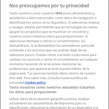
Contacto
Nos preocupamos por tu privacidad
Tanto nosotros como nuestros
1014
socios almacenamos y
accedemos a datos personales, como datos de navegación o
Contacto comercial y de marketing
identificadores únicos, en tu dispositivo. Si seleccionas Aceptar
Tienda mal colocada en el mapa
y navegar, estarás permitiendo que las tecnologías de rastreo
Notificar un folleto
apoyen los propósitos que se muestran en «nosotros y
¿Encontraste un problema en la web o en la
nuestros socios tratamos datos para proporcionar». Si
aplicación?
seleccionas Rechazar o retiras tu consentimiento, los
deshabilitarás. Si se deshabilitan los rastreadores, parte del
contenido y los anuncios que ves podrían dejar de ser
Índices
relevantes para ti. Puedes volver a acceder a este menú para
cambiar tus opciones o retirar el consentimiento en cualquier
momento haciendo clic en el enlace «Gestionar las
preferencias» que aparece en el en la parte inferior de la
Marcas
página web. Tus opciones tendrán efecto dentro de nuestro
Marcas locales
Sitio web. Para saber más, consulta nuestra política de
Negocios
privacidad.
Cookie policy
Tanto nosotros como nuestros asociados tratamos
Negocios cercanos
los datos para proporcionar:
Productos
Productos locales
Utilizar datos de localización geográfica precisa. Analizar
activamente las características del dispositivo para su
Ciudades
identificación. Almacenar la información en un dispositivo y/o