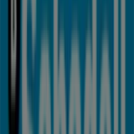
Dandara
Calle Terraza, 50, Estepona
56 m
Cerrado
Coviran
Av valencia 4, Estepona
69 m
Otros negocios de Bancos y Seguros