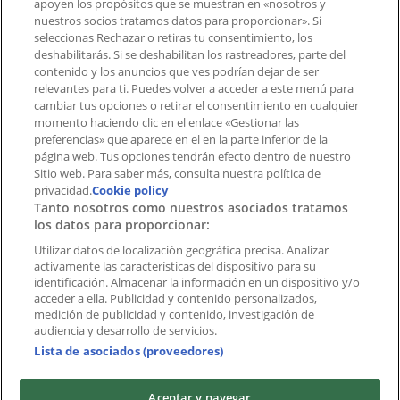
apoyen los propósitos que se muestran en «nosotros y
¿Encontraste un problema en la web o en la
nuestros socios tratamos datos para proporcionar». Si
aplicación?
seleccionas Rechazar o retiras tu consentimiento, los
deshabilitarás. Si se deshabilitan los rastreadores, parte del
contenido y los anuncios que ves podrían dejar de ser
Índices
relevantes para ti. Puedes volver a acceder a este menú para
cambiar tus opciones o retirar el consentimiento en cualquier
momento haciendo clic en el enlace «Gestionar las
preferencias» que aparece en el en la parte inferior de la
Marcas
página web. Tus opciones tendrán efecto dentro de nuestro
Marcas locales
Sitio web. Para saber más, consulta nuestra política de
privacidad.
Cookie policy
Negocios
Tanto nosotros como nuestros asociados tratamos
Negocios cercanos
los datos para proporcionar:
Productos
Productos locales
Utilizar datos de localización geográfica precisa. Analizar
activamente las características del dispositivo para su
Ciudades
identificación. Almacenar la información en un dispositivo y/o
acceder a ella. Publicidad y contenido personalizados,
Descargar la APP Tiendeo
medición de publicidad y contenido, investigación de
audiencia y desarrollo de servicios.
Lista de asociados (proveedores)
Aceptar y navegar