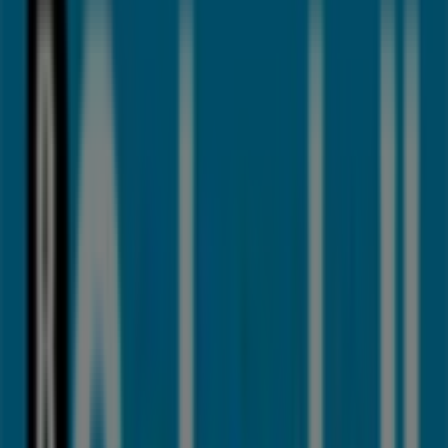
Vodafone
Calle Valencia, 2, Estepona
22 m
Cerrado
Naturhouse
Plaza Antonia Guerrero, s/n Ed.Patio de los
Jazmines, Estepona
55 m