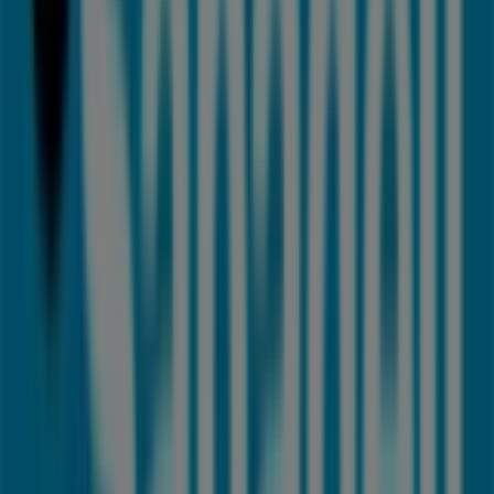
en Estepona
Banco Sabadell
Bienvenido a la tienda de
Banco Sabadell
en Tiendeo,
donde podrás descubrir las mejores
ofertas
,
promociones
y
catálogos
de esta destacada marca del
sector de
Bancos y Seguros
. Nuestra tienda física está
ubicada en
Av espaa,188 esq av carlos i
,
Estepona
, y en
ella encontrarás una amplia gama de productos de
calidad que te permitirán ahorrar durante todo el
agosto de 2026
.
En Tiendeo te ofrecemos toda la información actualizada
sobre
Banco Sabadell
, como los horarios de apertura,
las ofertas exclusivas y la ubicación exacta de la tienda
en
Av espaa,188 esq av carlos i
. Además, tendrás
acceso a los últimos catálogos de
Banco Sabadell
,
donde podrás descubrir las promociones más recientes
y aprovechar grandes descuentos en productos de