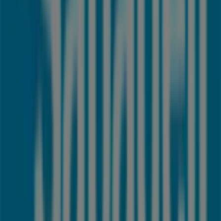
Bancos y Seguros
para tus compras en
Estepona
.
No pierdas la oportunidad de visitar la tienda de
Banco
Sabadell
en
Av espaa,188 esq av carlos i
para disfrutar
de una experiencia de compra completa. Te invitamos a
explorar las promociones que tenemos para ti este
agosto
y mantenerte informado de las mejores ofertas
de
Banco Sabadell
en
Estepona
. ¡Visítanos y empieza a
ahorrar hoy mismo!
Más información de Banco Sabadell
Ver otras tiendas de
Banco Sabadell en Estepona
Publicidad