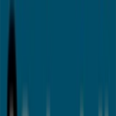
Tiendas más cercanas
TOPdigital
C/ VALENCIA, 2, Estepona
22 m