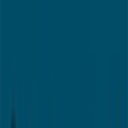
espaa,188 esq av carlos i, Estepona -
Horarios, teléfono y ofertas
Tiendeo en Estepona
»
Ofertas de Bancos y Seguros en Estepona
»
Banco Sabadell en Estepona
»
Banco Sabadell | Av espaa,188 esq av carlos i
Mapa
952790215
Mapa
952790215
Estamos a punto de publicar ofertas de Banco Sabadell
Publicidad