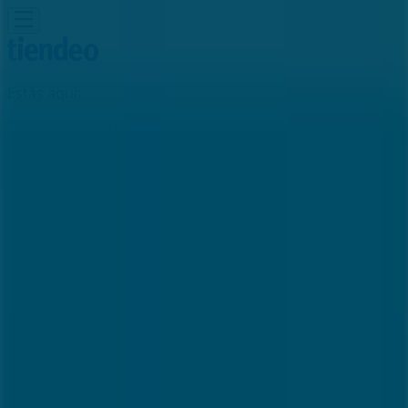
Estás aquí:
Estepona - 28001
Destacados
Hiper-Supermercados
Hogar y Muebles
Jardín
y Bricolaje
Ropa, Zapatos y Complementos
Informática y
Electrónica
Juguetes y Bebés
Coches, Motos y
Recambios
Perfumerías y
Belleza
Viajes
Restauración
Deporte
Salud y
Ópticas
Ocio
Libros y Papelerías
Bancos y Seguros
Bodas
Publicidad
Oficina Banco Sabadell | Av