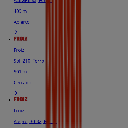
ALEGRE 83, Ferrol
409 m
Abierto
Froiz
Sol, 210, Ferrol
501 m
Cerrado
Froiz
Alegre, 30-32, Ferrol