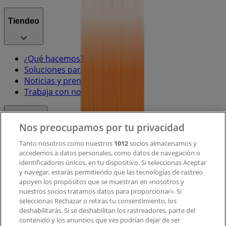
Tiendeo
¿Qué hacemos?
Soluciones para empresas
Noticias y prensa
Trabaja con nosotros
Contacto
Nos preocupamos por tu privacidad
Tanto nosotros como nuestros
1012
socios almacenamos y
accedemos a datos personales, como datos de navegación o
Contacto comercial y de marketing
identificadores únicos, en tu dispositivo. Si seleccionas Aceptar
Tienda mal colocada en el mapa
y navegar, estarás permitiendo que las tecnologías de rastreo
Notificar un folleto
apoyen los propósitos que se muestran en «nosotros y
¿Encontraste un problema en la web o en la
nuestros socios tratamos datos para proporcionar». Si
aplicación?
seleccionas Rechazar o retiras tu consentimiento, los
deshabilitarás. Si se deshabilitan los rastreadores, parte del
contenido y los anuncios que ves podrían dejar de ser