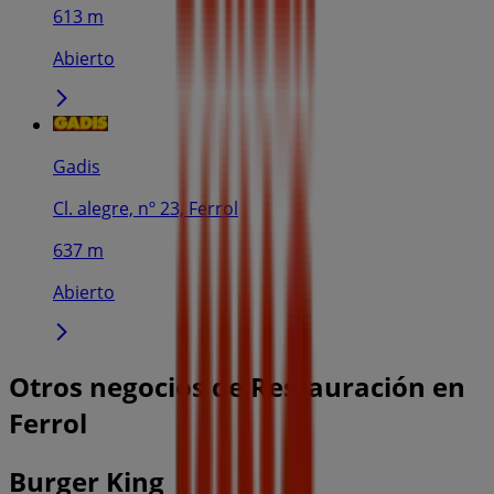
613 m
Abierto
Gadis
Cl. alegre, nº 23, Ferrol
637 m
Abierto
Otros negocios de Restauración en
Ferrol
Burger King