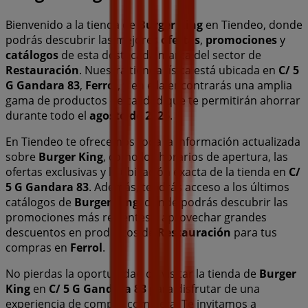
Bienvenido a la tienda de
Burger King
en Tiendeo, donde
podrás descubrir las mejores
ofertas
,
promociones
y
catálogos
de esta destacada marca del sector de
Restauración
. Nuestra tienda física está ubicada en
C/ 5
G Gandara 83
,
Ferrol
, y en ella encontrarás una amplia
gama de productos de calidad que te permitirán ahorrar
durante todo el
agosto de 2026
.
En Tiendeo te ofrecemos toda la información actualizada
sobre
Burger King
, como los horarios de apertura, las
ofertas exclusivas y la ubicación exacta de la tienda en
C/
5 G Gandara 83
. Además, tendrás acceso a los últimos
catálogos de
Burger King
, donde podrás descubrir las
promociones más recientes y aprovechar grandes
descuentos en productos de
Restauración
para tus
compras en
Ferrol
.
No pierdas la oportunidad de visitar la tienda de
Burger
King
en
C/ 5 G Gandara 83
para disfrutar de una
experiencia de compra completa. Te invitamos a