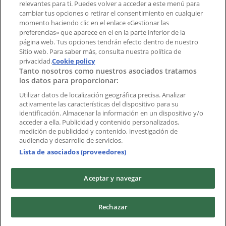
Índices
relevantes para ti. Puedes volver a acceder a este menú para
cambiar tus opciones o retirar el consentimiento en cualquier
momento haciendo clic en el enlace «Gestionar las
preferencias» que aparece en el en la parte inferior de la
Marcas
página web. Tus opciones tendrán efecto dentro de nuestro
Marcas locales
Sitio web. Para saber más, consulta nuestra política de
Negocios
privacidad.
Cookie policy
Tanto nosotros como nuestros asociados tratamos
Negocios cercanos
los datos para proporcionar:
Productos
Productos locales
Utilizar datos de localización geográfica precisa. Analizar
activamente las características del dispositivo para su
Ciudades
identificación. Almacenar la información en un dispositivo y/o
acceder a ella. Publicidad y contenido personalizados,
Descargar la APP Tiendeo
medición de publicidad y contenido, investigación de
audiencia y desarrollo de servicios.
Lista de asociados (proveedores)
Aceptar y navegar
Copyright © Tiendeo ® 2026 · Shopfully Marketing S.L.U. –
Rechazar
Palau de Mar – 08039 Barcelona, Spain