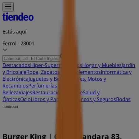
Estás aquí:
Ferrol - 28001
Destacados
Hiper-Supermercados
Hogar y Muebles
Jardín
y Bricolaje
Ropa, Zapatos y Complementos
Informática y
Electrónica
Juguetes y Bebés
Coches, Motos y
Recambios
Perfumerías y
Belleza
Viajes
Restauración
Deporte
Salud y
Ópticas
Ocio
Libros y Papelerías
Bancos y Seguros
Bodas
Publicidad
Burger King | C/ 5 G Gandara 83,