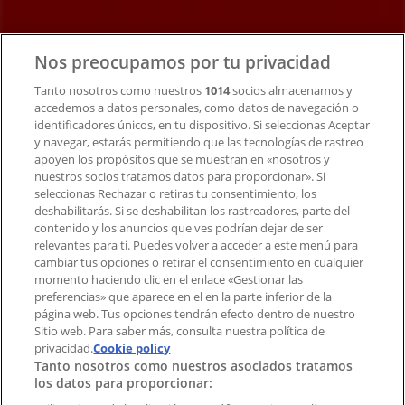
Contacto
Nos preocupamos por tu privacidad
Tanto nosotros como nuestros
1014
socios almacenamos y
accedemos a datos personales, como datos de navegación o
Contacto comercial y de marketing
identificadores únicos, en tu dispositivo. Si seleccionas Aceptar
Tienda mal colocada en el mapa
y navegar, estarás permitiendo que las tecnologías de rastreo
Notificar un folleto
apoyen los propósitos que se muestran en «nosotros y
¿Encontraste un problema en la web o en la
nuestros socios tratamos datos para proporcionar». Si
aplicación?
seleccionas Rechazar o retiras tu consentimiento, los
deshabilitarás. Si se deshabilitan los rastreadores, parte del
contenido y los anuncios que ves podrían dejar de ser
Índices
relevantes para ti. Puedes volver a acceder a este menú para
cambiar tus opciones o retirar el consentimiento en cualquier
momento haciendo clic en el enlace «Gestionar las
preferencias» que aparece en el en la parte inferior de la
Marcas
página web. Tus opciones tendrán efecto dentro de nuestro
Marcas locales
Sitio web. Para saber más, consulta nuestra política de
Negocios
privacidad.
Cookie policy
Tanto nosotros como nuestros asociados tratamos
Negocios cercanos
los datos para proporcionar:
Productos