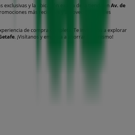
s exclusivas y la ubicación exacta de la tienda en
Av. de
promociones más recientes y aprovechar grandes
xperiencia de compra completa. Te invitamos a explorar
Getafe
. ¡Visítanos y empieza a ahorrar hoy mismo!