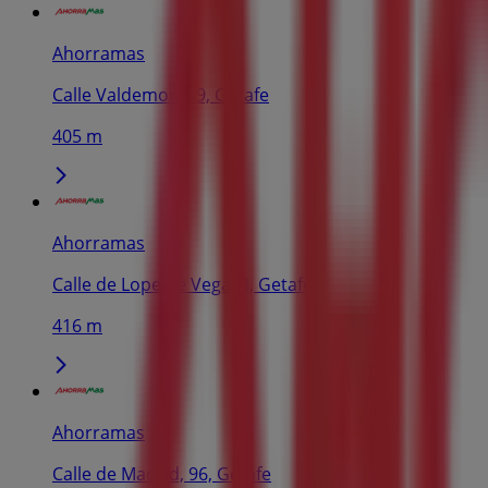
Ahorramas
Calle Valdemoro, 9, Getafe
405 m
Ahorramas
Calle de Lope de Vega, 3, Getafe
416 m
Ahorramas
Calle de Madrid, 96, Getafe