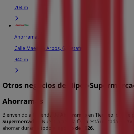
704 m
Ahorramas
Calle Maestro Arbós, 6, Getafe
940 m
Otros negocios de Hiper-Supermerca
Ahorramas
Bienvenido a la tienda de
Ahorramas
en Tiendeo, donde p
Supermercados
. Nuestra tienda física está ubicada en
Av.
ahorrar durante todo el
agosto de 2026
.