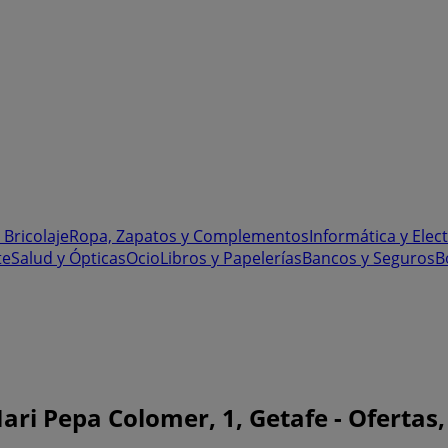
 Bricolaje
Ropa, Zapatos y Complementos
Informática y Elec
te
Salud y Ópticas
Ocio
Libros y Papelerías
Bancos y Seguros
B
i Pepa Colomer, 1, Getafe - Ofertas, 