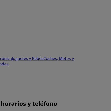
trónica
Juguetes y Bebés
Coches, Motos y
odas
horarios y teléfono