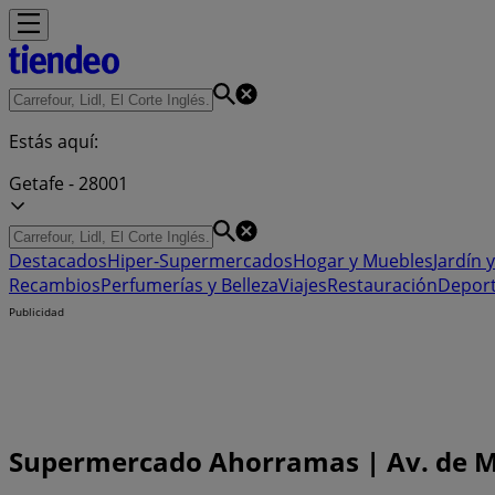
Estás aquí:
Getafe - 28001
Destacados
Hiper-Supermercados
Hogar y Muebles
Jardín y
Recambios
Perfumerías y Belleza
Viajes
Restauración
Depor
Publicidad
Supermercado Ahorramas | Av. de Mar