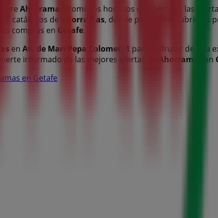
 sobre
Ahorramas
, como los horarios de apertura, las oferta
imos catálogos de
Ahorramas
, donde podrás descubrir las 
tus compras en
Getafe
.
as
en
Av. de Mari Pepa Colomer, 1
para disfrutar de una e
nerte informado de las mejores ofertas de
Ahorramas
en
ramas en Getafe