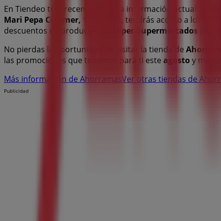
En Tiendeo te ofrecemos toda la información actualizada
Mari Pepa Colomer, 1
. Además, tendrás acceso a los últ
descuentos en productos de
Hiper-Supermercados
para 
No pierdas la oportunidad de visitar la tienda de
Ahorram
las promociones que tenemos para ti este
agosto
y mante
Más información de Ahorramas
Ver otras tiendas de Ahor
Publicidad