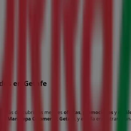
dos en Getafe
odrás descubrir las mejores
ofertas
,
promociones
y
catál
 de Mari Pepa Colomer, 1
,
Getafe
, y en ella encontrarás 