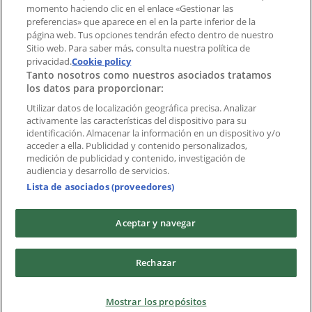
momento haciendo clic en el enlace «Gestionar las
preferencias» que aparece en el en la parte inferior de la
Marcas
página web. Tus opciones tendrán efecto dentro de nuestro
Marcas locales
Sitio web. Para saber más, consulta nuestra política de
Negocios
privacidad.
Cookie policy
Tanto nosotros como nuestros asociados tratamos
Negocios cercanos
los datos para proporcionar:
Productos
Productos locales
Utilizar datos de localización geográfica precisa. Analizar
activamente las características del dispositivo para su
Ciudades
identificación. Almacenar la información en un dispositivo y/o
acceder a ella. Publicidad y contenido personalizados,
Descargar la APP Tiendeo
medición de publicidad y contenido, investigación de
audiencia y desarrollo de servicios.
Lista de asociados (proveedores)
Aceptar y navegar
Copyright © Tiendeo ® 2026 · Shopfully Marketing S.L.U. –
Rechazar
Palau de Mar – 08039 Barcelona, Spain
Términos y condiciones
Política de privacidad
Mostrar los propósitos