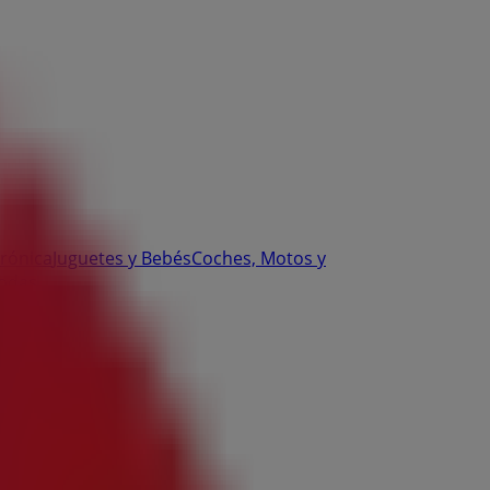
trónica
Juguetes y Bebés
Coches, Motos y
odas