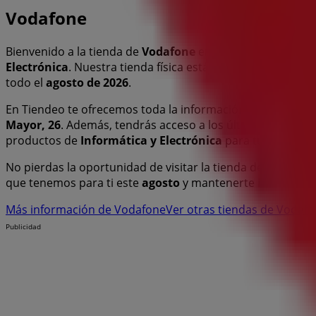
Vodafone
Bienvenido a la tienda de
Vodafone
en Tiendeo, donde po
Electrónica
. Nuestra tienda física está ubicada en
Calle M
todo el
agosto de 2026
.
En Tiendeo te ofrecemos toda la información actualizada
Mayor, 26
. Además, tendrás acceso a los últimos catálog
productos de
Informática y Electrónica
para tus compra
No pierdas la oportunidad de visitar la tienda de
Vodafon
que tenemos para ti este
agosto
y mantenerte informado 
Más información de Vodafone
Ver otras tiendas de Vodaf
Publicidad