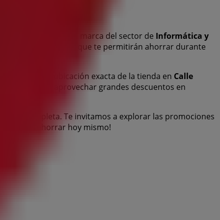
gos
de esta destacada marca del sector de
Informática y
 productos de calidad que te permitirán ahorrar durante
 exclusivas y la ubicación exacta de la tienda en
Calle
ás recientes y aprovechar grandes descuentos en
compra completa. Te invitamos a explorar las promociones
y empieza a ahorrar hoy mismo!