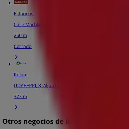
Estancos
Calle Martikuena, 4, Getxo
250 m
Cerrado
Kutxa
UDABERRI, 8, Algorta
373 m
Otros negocios de Informática y Elec