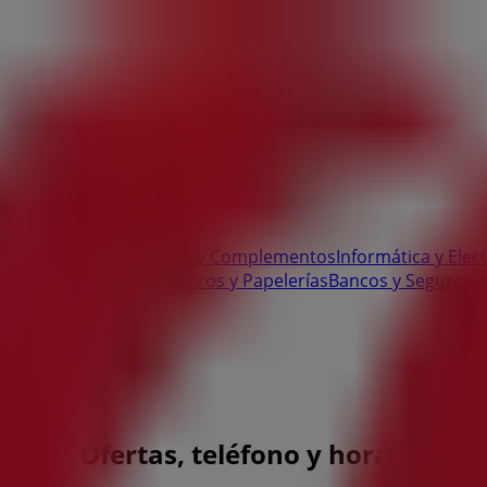
 Bricolaje
Ropa, Zapatos y Complementos
Informática y Elec
te
Salud y Ópticas
Ocio
Libros y Papelerías
Bancos y Seguros
B
txo - Ofertas, teléfono y horarios