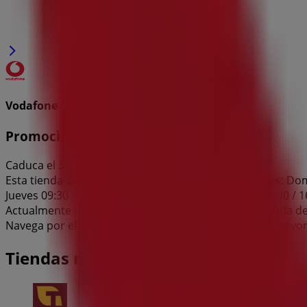
Vodafone
Promociones
Caduca el 31/8
Esta tienda de Vodafone tiene los siguientes horarios: Doming
Jueves 09:30 - 13:30 / 16:00 - 20:00, Viernes 09:30 - 13:30 / 
Actualmente hay 1 catálogos disponibles en esta tienda d
Navega por el último catálogo de Vodafone en Calle Mayor,
Tiendas más cercanas