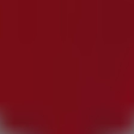
drás descubrir las mejores
ofertas
,
promociones
y
catálo
ayor, 26
,
Getxo
, y en ella encontrarás una amplia gama de
 sobre
Vodafone
, como los horarios de apertura, las ofertas
os de
Vodafone
, donde podrás descubrir las promociones m
s en
Getxo
.
e
en
Calle Mayor, 26
para disfrutar de una experiencia de 
de las mejores ofertas de
Vodafone
en
Getxo
. ¡Visítanos 
one en Getxo