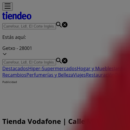
Estás aquí:
Getxo - 28001
Destacados
Hiper-Supermercados
Hogar y Muebles
Jardín y
Recambios
Perfumerías y Belleza
Viajes
Restauración
Depor
Publicidad
Tienda Vodafone | Calle Mayor, 26, Ge