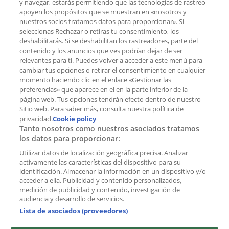
y navegar, estarás permitiendo que las tecnologías de rastreo
Contacto comercial y de marketing
apoyen los propósitos que se muestran en «nosotros y
Tienda mal colocada en el mapa
nuestros socios tratamos datos para proporcionar». Si
Notificar un folleto
seleccionas Rechazar o retiras tu consentimiento, los
deshabilitarás. Si se deshabilitan los rastreadores, parte del
¿Encontraste un problema en la web o en la
contenido y los anuncios que ves podrían dejar de ser
aplicación?
relevantes para ti. Puedes volver a acceder a este menú para
cambiar tus opciones o retirar el consentimiento en cualquier
momento haciendo clic en el enlace «Gestionar las
Índices
preferencias» que aparece en el en la parte inferior de la
página web. Tus opciones tendrán efecto dentro de nuestro
Sitio web. Para saber más, consulta nuestra política de
Marcas
privacidad.
Cookie policy
Tanto nosotros como nuestros asociados tratamos
Negocios
los datos para proporcionar:
Negocios cercanos
Productos
Utilizar datos de localización geográfica precisa. Analizar
activamente las características del dispositivo para su
Ciudades
identificación. Almacenar la información en un dispositivo y/o
acceder a ella. Publicidad y contenido personalizados,
Descargar la APP Tiendeo
medición de publicidad y contenido, investigación de
audiencia y desarrollo de servicios.
Lista de asociados (proveedores)