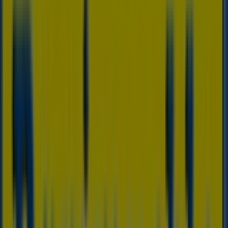
Publicidad
Catálogos de Rapimueble en Grado
(Asturias)