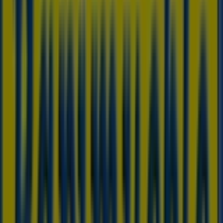
Rapimueble
Esto sí son REBAJAS!
Caduca el 31/8
Ciudades con tiendas de
Rapimueble
Rapimueble en San Andrés del Rabanedo
Rapimueble en Omañas
Rapimueble en Onzonilla
Rapimueble en Siero
Rapimueble en Benavente
Rapimueble en Ponferrada
Rapimueble en Pobra do
Brollón
Rapimueble en Puebla de San Xulián
Rapimueble en Avilés
Ver más ciudades