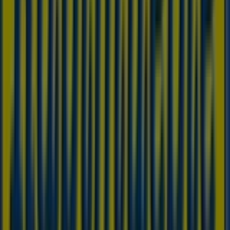
y descubre los productos con grandes descuentos para
ahorrar en tus compras este
agosto
. Además, te
mantenemos al tanto de las ubicaciones exactas,
horarios de atención y todos los detalles necesarios para
que puedas disfrutar de una experiencia de compra
completa en
Grado (Asturias)
.
No pierdas la oportunidad de aprovechar las
ofertas
de
Rapimueble
en las tiendas de
Grado (Asturias)
y
mantente actualizado con los mejores precios durante
agosto de 2026
. En Tiendeo, siempre encontrarás las
mejores tiendas y opciones de compra en
Grado
(Asturias)
. ¡Empieza a explorar las tiendas y
promociones que tenemos para ti ahora mismo!
Publicidad