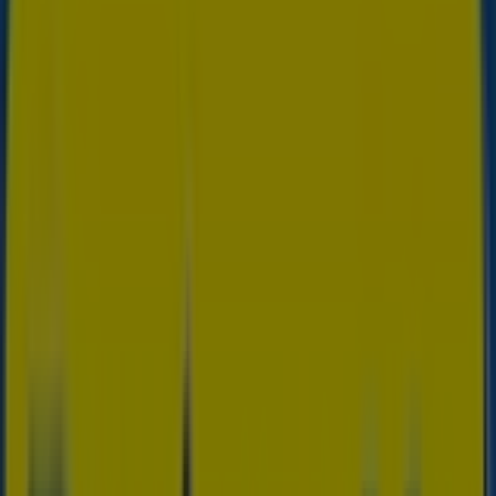
(Asturias) - Horarios, teléfonos y
direcciones
Tiendeo en Grado (Asturias)
»
Ofertas de Hogar y Muebles en Grado (Asturias)
»
Rapimueble en Grado (Asturias)
»
Tiendas de Rapimueble en Grado (Asturias)
Rapimueble
Calle Gutierrez Herrero 29, Avilés
22.0 km
Abierto