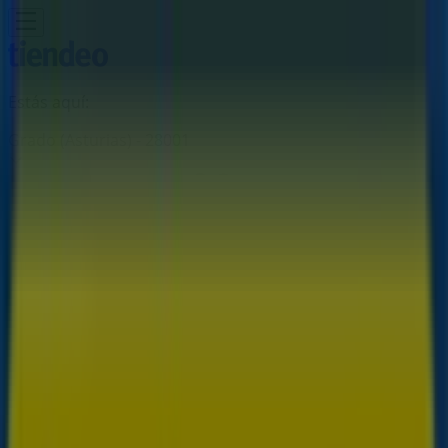
Estás aquí:
Grado (Asturias) - 28001
Destacados
Hiper-Supermercados
Hogar y Muebles
Jardín
y Bricolaje
Ropa, Zapatos y Complementos
Informática y
Electrónica
Juguetes y Bebés
Coches, Motos y
Recambios
Perfumerías y
Belleza
Viajes
Restauración
Deporte
Salud y
Ópticas
Ocio
Libros y Papelerías
Bancos y Seguros
Bodas
Publicidad
Tiendas Rapimueble Grado