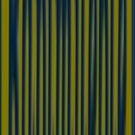
Otros negocios de Hogar y Muebles
en Grado (Asturias)
Rapimueble
¡Bienvenido a Tiendeo! Aquí puedes encontrar no solo
las mejores
ofertas
,
catálogos
y
promociones
, sino
también descubrir las tiendas más populares en
Grado
(Asturias)
. Durante el mes de
agosto de 2026
, en
nuestra plataforma podrás conocer las últimas
novedades de
Rapimueble
, una de las marcas más
reconocidas, así como la ubicación y detalles de las
tiendas más cercanas en
Grado (Asturias)
.
En Tiendeo, no solo tendrás acceso a
promociones
y
descuentos, sino también a información sobre las
tiendas físicas de tu ciudad. Explora los catálogos de
Rapimueble
, encuentra las tiendas en
Grado (Asturias)