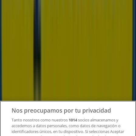
Tiendeo forma parte de Shopfully, la empresa
tecnológica que está reinventando las compras locales
en todo el mundo.
Tiendeo
¿Qué hacemos?
Soluciones para empresas
Noticias y prensa
Trabaja con nosotros
Nos preocupamos por tu privacidad
Contacto
Tanto nosotros como nuestros
1014
socios almacenamos y
accedemos a datos personales, como datos de navegación o
identificadores únicos, en tu dispositivo. Si seleccionas Aceptar