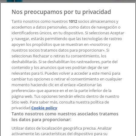
Trabaja con nosotros
Nos preocupamos por tu privacidad
Contacto
Tanto nosotros como nuestros
1012
socios almacenamos y
accedemos a datos personales, como datos de navegación o
identificadores únicos, en tu dispositivo. Si seleccionas Aceptar
y navegar, estarás permitiendo que las tecnologías de rastreo
Contacto comercial y de marketing
apoyen los propósitos que se muestran en «nosotros y
Tienda mal colocada en el mapa
nuestros socios tratamos datos para proporcionar». Si
Notificar un folleto
seleccionas Rechazar o retiras tu consentimiento, los
deshabilitarás. Si se deshabilitan los rastreadores, parte del
¿Encontraste un problema en la web o en la
contenido y los anuncios que ves podrían dejar de ser
aplicación?
relevantes para ti. Puedes volver a acceder a este menú para
cambiar tus opciones o retirar el consentimiento en cualquier
momento haciendo clic en el enlace «Gestionar las
Índices
preferencias» que aparece en el en la parte inferior de la
página web. Tus opciones tendrán efecto dentro de nuestro
Sitio web. Para saber más, consulta nuestra política de
Marcas
privacidad.
Cookie policy
Tanto nosotros como nuestros asociados tratamos
Negocios
los datos para proporcionar:
Negocios cercanos
Productos
Utilizar datos de localización geográfica precisa. Analizar
activamente las características del dispositivo para su
Ciudades