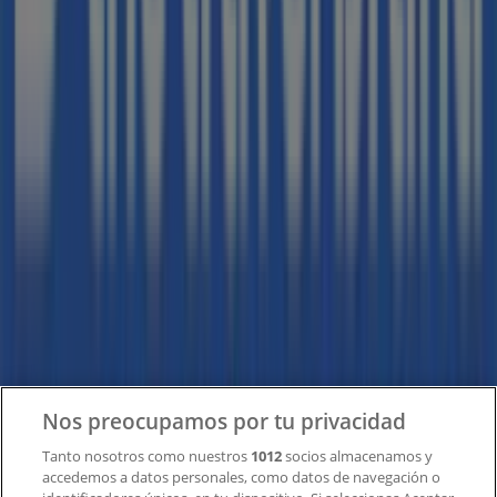
Tiendeo forma parte de Shopfully, la empresa
tecnológica que está reinventando las compras locales
en todo el mundo.
Tiendeo
¿Qué hacemos?
Soluciones para empresas
Noticias y prensa
Trabaja con nosotros
Contacto
Nos preocupamos por tu privacidad
Tanto nosotros como nuestros
1012
socios almacenamos y
accedemos a datos personales, como datos de navegación o
Contacto comercial y de marketing