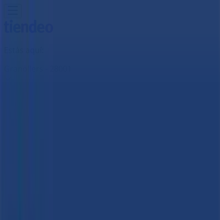
Estás aquí:
Granollers - 28001
Destacados
Hiper-Supermercados
Hogar y Muebles
Jardín
y Bricolaje
Ropa, Zapatos y Complementos
Informática y
Electrónica
Juguetes y Bebés
Coches, Motos y
Recambios
Perfumerías y
Belleza
Viajes
Restauración
Deporte
Salud y
Ópticas
Ocio
Libros y Papelerías
Bancos y Seguros
Bodas
Publicidad
B The travel Brand | ALFONSO IV ,6,