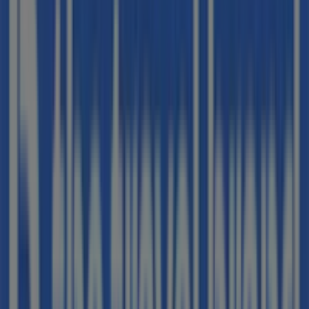
Otros negocios de Viajes en
Granollers
B The travel Brand
Bienvenido a la tienda de
B The travel Brand
en
Tiendeo, donde podrás descubrir las mejores
ofertas
,
promociones
y
catálogos
de esta destacada marca del
sector de
Viajes
. Nuestra tienda física está ubicada en
ALFONSO IV ,6
,
Granollers
, y en ella encontrarás una
amplia gama de productos de calidad que te permitirán
ahorrar durante todo el
agosto de 2026
.
En Tiendeo te ofrecemos toda la información actualizada
sobre
B The travel Brand
, como los horarios de
apertura, las ofertas exclusivas y la ubicación exacta de
la tienda en
ALFONSO IV ,6
. Además, tendrás acceso a
los últimos catálogos de
B The travel Brand
, donde
podrás descubrir las promociones más recientes y