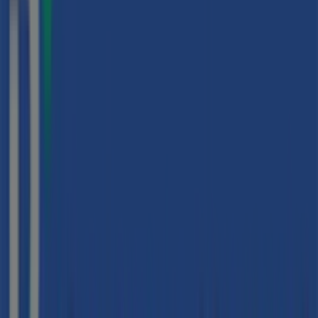
Cerrado
Jazztel
Calle Anselm Clave 10, Granollers
16 m
Cerrado
Vidal & Vidal
C/anselm Clave, 9, Granollers
17 m