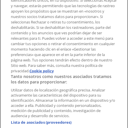
identificadores únicos, en tu dispositivo. Si seleccionas Aceptar
Tienda mal colocada en el mapa
y navegar, estarás permitiendo que las tecnologías de rastreo
Notificar un folleto
apoyen los propósitos que se muestran en «nosotros y
¿Encontraste un problema en la web o en la
nuestros socios tratamos datos para proporcionar». Si
aplicación?
seleccionas Rechazar o retiras tu consentimiento, los
deshabilitarás. Si se deshabilitan los rastreadores, parte del
contenido y los anuncios que ves podrían dejar de ser
Índices
relevantes para ti. Puedes volver a acceder a este menú para
cambiar tus opciones o retirar el consentimiento en cualquier
momento haciendo clic en el enlace «Gestionar las
preferencias» que aparece en el en la parte inferior de la
Marcas
página web. Tus opciones tendrán efecto dentro de nuestro
Marcas locales
Sitio web. Para saber más, consulta nuestra política de
Negocios
privacidad.
Cookie policy
Tanto nosotros como nuestros asociados tratamos
Negocios cercanos
los datos para proporcionar:
Productos
Productos locales
Utilizar datos de localización geográfica precisa. Analizar
activamente las características del dispositivo para su
Ciudades
identificación. Almacenar la información en un dispositivo y/o
acceder a ella. Publicidad y contenido personalizados,
Descargar la APP Tiendeo
medición de publicidad y contenido, investigación de
audiencia y desarrollo de servicios.
Lista de asociados (proveedores)