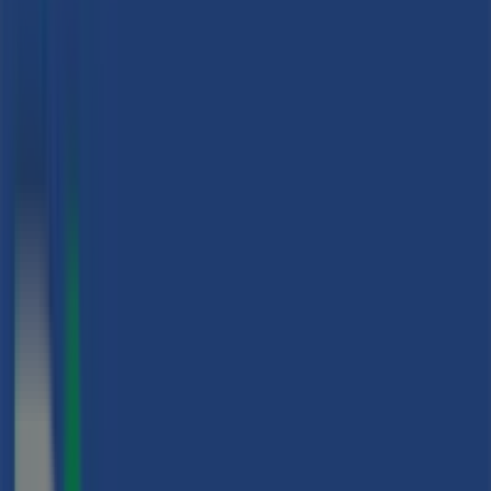
Granollers - Ofertas, teléfono y
horarios
Tiendeo en Granollers
»
Ofertas de Viajes en Granollers
»
B The travel Brand en Granollers
»
B The travel Brand | ALFONSO IV ,6
Mapa
935157364
Mapa
935157364
Estamos a punto de publicar ofertas de B The travel
Brand
Publicidad