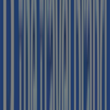
aprovechar grandes descuentos en productos de
Viajes
para tus compras en
Granollers
.
No pierdas la oportunidad de visitar la tienda de
B The
travel Brand
en
ALFONSO IV ,6
para disfrutar de una
experiencia de compra completa. Te invitamos a
explorar las promociones que tenemos para ti este
agosto
y mantenerte informado de las mejores ofertas
de
B The travel Brand
en
Granollers
. ¡Visítanos y
empieza a ahorrar hoy mismo!
Más información de B The travel Brand
Ver otras tiendas
de B The travel Brand en Granollers
Publicidad