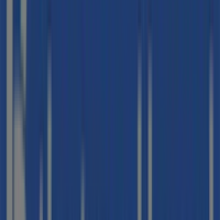
Estancos
Plaza Porxada 33, Granollers
30 m
Abierto
Phone House
TIENDA PH Granollers Calle Anselm Clavé, 23,
Granollers
36 m