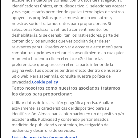
accedemos a datos personales, como datos de navegación o
Contacto comercial y de marketing
identificadores únicos, en tu dispositivo. Si seleccionas Aceptar
Tienda mal colocada en el mapa
y navegar, estarás permitiendo que las tecnologías de rastreo
Notificar un folleto
apoyen los propósitos que se muestran en «nosotros y
¿Encontraste un problema en la web o en la
nuestros socios tratamos datos para proporcionar». Si
aplicación?
seleccionas Rechazar o retiras tu consentimiento, los
deshabilitarás. Si se deshabilitan los rastreadores, parte del
contenido y los anuncios que ves podrían dejar de ser
Índices
relevantes para ti. Puedes volver a acceder a este menú para
cambiar tus opciones o retirar el consentimiento en cualquier
momento haciendo clic en el enlace «Gestionar las
preferencias» que aparece en el en la parte inferior de la
Marcas
página web. Tus opciones tendrán efecto dentro de nuestro
Marcas locales
Sitio web. Para saber más, consulta nuestra política de
Negocios
privacidad.
Cookie policy
Tanto nosotros como nuestros asociados tratamos
Negocios cercanos
los datos para proporcionar:
Productos
Productos locales
Utilizar datos de localización geográfica precisa. Analizar
activamente las características del dispositivo para su
Ciudades
identificación. Almacenar la información en un dispositivo y/o
acceder a ella. Publicidad y contenido personalizados,
Descargar la APP Tiendeo
medición de publicidad y contenido, investigación de
audiencia y desarrollo de servicios.
Lista de asociados (proveedores)