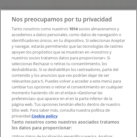
Contacto
Nos preocupamos por tu privacidad
Tanto nosotros como nuestros
1014
socios almacenamos y
accedemos a datos personales, como datos de navegación o
Contacto comercial y de marketing
identificadores únicos, en tu dispositivo. Si seleccionas Aceptar
Tienda mal colocada en el mapa
y navegar, estarás permitiendo que las tecnologías de rastreo
Notificar un folleto
apoyen los propósitos que se muestran en «nosotros y
¿Encontraste un problema en la web o en la
nuestros socios tratamos datos para proporcionar». Si
aplicación?
seleccionas Rechazar o retiras tu consentimiento, los
deshabilitarás. Si se deshabilitan los rastreadores, parte del
contenido y los anuncios que ves podrían dejar de ser
Índices
relevantes para ti. Puedes volver a acceder a este menú para
cambiar tus opciones o retirar el consentimiento en cualquier
momento haciendo clic en el enlace «Gestionar las
preferencias» que aparece en el en la parte inferior de la
Marcas
página web. Tus opciones tendrán efecto dentro de nuestro
Marcas locales
Sitio web. Para saber más, consulta nuestra política de
Negocios
privacidad.
Cookie policy
Tanto nosotros como nuestros asociados tratamos
Negocios cercanos
los datos para proporcionar:
Productos
Productos locales
Utilizar datos de localización geográfica precisa. Analizar