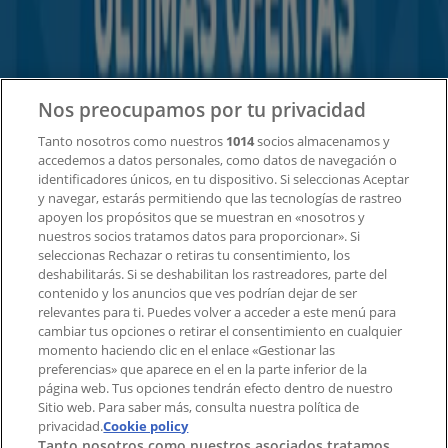
Noticias y prensa
Trabaja con nosotros
Contacto
Nos preocupamos por tu privacidad
Tanto nosotros como nuestros
1014
socios almacenamos y
accedemos a datos personales, como datos de navegación o
Contacto comercial y de marketing
identificadores únicos, en tu dispositivo. Si seleccionas Aceptar
Tienda mal colocada en el mapa
y navegar, estarás permitiendo que las tecnologías de rastreo
Notificar un folleto
apoyen los propósitos que se muestran en «nosotros y
¿Encontraste un problema en la web o en la
nuestros socios tratamos datos para proporcionar». Si
aplicación?
seleccionas Rechazar o retiras tu consentimiento, los
deshabilitarás. Si se deshabilitan los rastreadores, parte del
contenido y los anuncios que ves podrían dejar de ser
Índices
relevantes para ti. Puedes volver a acceder a este menú para
cambiar tus opciones o retirar el consentimiento en cualquier
momento haciendo clic en el enlace «Gestionar las
preferencias» que aparece en el en la parte inferior de la
Marcas
página web. Tus opciones tendrán efecto dentro de nuestro
Marcas locales
Sitio web. Para saber más, consulta nuestra política de
Negocios
privacidad.
Cookie policy
Tanto nosotros como nuestros asociados tratamos