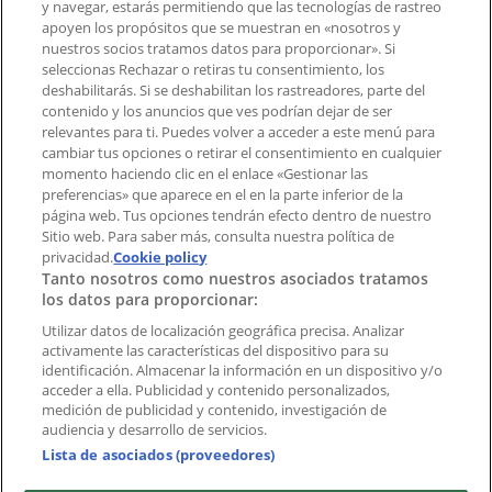
y navegar, estarás permitiendo que las tecnologías de rastreo
Notificar un folleto
apoyen los propósitos que se muestran en «nosotros y
¿Encontraste un problema en la web o en la
nuestros socios tratamos datos para proporcionar». Si
aplicación?
seleccionas Rechazar o retiras tu consentimiento, los
deshabilitarás. Si se deshabilitan los rastreadores, parte del
contenido y los anuncios que ves podrían dejar de ser
Índices
relevantes para ti. Puedes volver a acceder a este menú para
cambiar tus opciones o retirar el consentimiento en cualquier
momento haciendo clic en el enlace «Gestionar las
preferencias» que aparece en el en la parte inferior de la
Marcas
página web. Tus opciones tendrán efecto dentro de nuestro
Marcas locales
Sitio web. Para saber más, consulta nuestra política de
Negocios
privacidad.
Cookie policy
Tanto nosotros como nuestros asociados tratamos
Negocios cercanos
los datos para proporcionar:
Productos
Productos locales
Utilizar datos de localización geográfica precisa. Analizar
activamente las características del dispositivo para su
Ciudades
identificación. Almacenar la información en un dispositivo y/o
acceder a ella. Publicidad y contenido personalizados,
Descargar la APP Tiendeo
medición de publicidad y contenido, investigación de
audiencia y desarrollo de servicios.
Lista de asociados (proveedores)