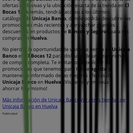
ofertas exclusivas y la ubicación exacta de la tienda en
Cl
Bocas 12
. Además, tendrás acceso a los últimos
catálogos de
Unicaja Banco
, donde podrás descubrir las
promociones más recientes y aprovechar grandes
descuentos en productos de
Bancos y Seguros
para tus
compras en
Huelva
.
No pierdas la oportunidad de visitar la tienda de
Unicaja
Banco
en
Cl Bocas 12
para disfrutar de una experiencia
de compra completa. Te invitamos a explorar las
promociones que tenemos para ti este
agosto
y
mantenerte informado de las mejores ofertas de
Unicaja Banco
en
Huelva
. ¡Visítanos y empieza a
ahorrar hoy mismo!
Más información de Unicaja Banco
Ver otras tiendas de
Unicaja Banco en Huelva
Publicidad