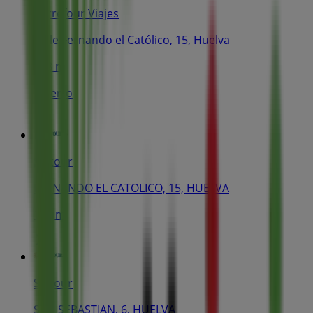
Carrefour Viajes
Calle Fernando el Católico, 15, Huelva
158 m
Abierto
Soltour
FERNANDO EL CATOLICO, 15, HUELVA
158 m
Soltour
SAN SEBASTIAN, 6, HUELVA