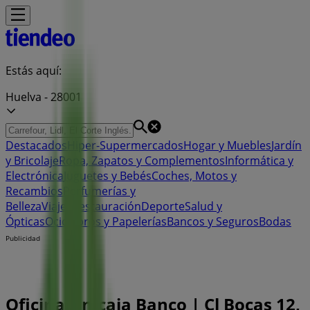
Estás aquí:
Huelva - 28001
Destacados
Hiper-Supermercados
Hogar y Muebles
Jardín
y Bricolaje
Ropa, Zapatos y Complementos
Informática y
Electrónica
Juguetes y Bebés
Coches, Motos y
Recambios
Perfumerías y
Belleza
Viajes
Restauración
Deporte
Salud y
Ópticas
Ocio
Libros y Papelerías
Bancos y Seguros
Bodas
Publicidad
Oficina Unicaja Banco | Cl Bocas 12,