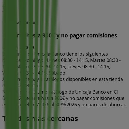
Unicaja Banco
Llevarte hasta 900€ y no pagar comisiones
Caduca el 30/9
Esta tienda de Unicaja Banco tiene los siguientes
horarios: Domingo , Lunes 08:30 - 14:15, Martes 08:30 -
14:15, Miércoles 08:30 - 14:15, Jueves 08:30 - 14:15,
Viernes 08:30 - 14:15, Sábado
Actualmente hay 1 catálogos disponibles en esta tienda
de Unicaja Banco.
Navega por el último catálogo de Unicaja Banco en Cl
Bocas 12 Llevarte hasta 900€ y no pagar comisiones que
es válido del 1/7/2026 al 30/9/2026 y no pares de ahorrar.
Tiendas más cercanas