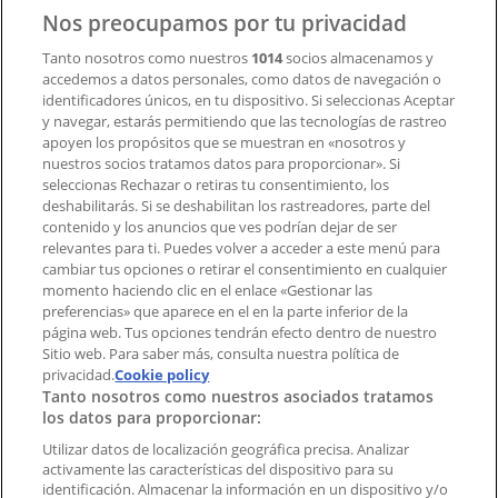
Contacto
Nos preocupamos por tu privacidad
Tanto nosotros como nuestros
1014
socios almacenamos y
accedemos a datos personales, como datos de navegación o
Contacto comercial y de marketing
identificadores únicos, en tu dispositivo. Si seleccionas Aceptar
Tienda mal colocada en el mapa
y navegar, estarás permitiendo que las tecnologías de rastreo
Notificar un folleto
apoyen los propósitos que se muestran en «nosotros y
¿Encontraste un problema en la web o en la
nuestros socios tratamos datos para proporcionar». Si
aplicación?
seleccionas Rechazar o retiras tu consentimiento, los
deshabilitarás. Si se deshabilitan los rastreadores, parte del
contenido y los anuncios que ves podrían dejar de ser
Índices
relevantes para ti. Puedes volver a acceder a este menú para
cambiar tus opciones o retirar el consentimiento en cualquier
momento haciendo clic en el enlace «Gestionar las
preferencias» que aparece en el en la parte inferior de la
Marcas
página web. Tus opciones tendrán efecto dentro de nuestro
Marcas locales
Sitio web. Para saber más, consulta nuestra política de
Negocios
privacidad.
Cookie policy
Tanto nosotros como nuestros asociados tratamos
Negocios cercanos
los datos para proporcionar:
Productos
Productos locales
Utilizar datos de localización geográfica precisa. Analizar
activamente las características del dispositivo para su
Ciudades
identificación. Almacenar la información en un dispositivo y/o