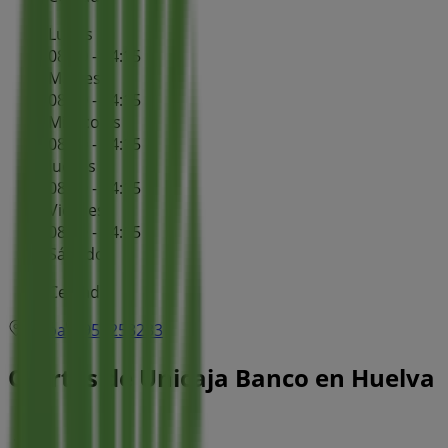
Lunes
08:30 - 14:15
Martes
08:30 - 14:15
Miércoles
08:30 - 14:15
Jueves
08:30 - 14:15
Viernes
08:30 - 14:15
Sábado
Cerrado
Mapa
959253233
Ofertas de Unicaja Banco en Huelva