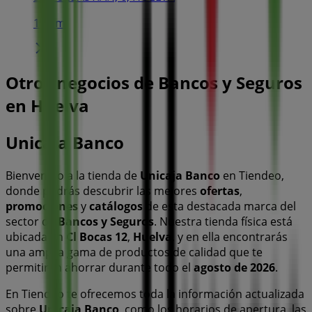
164 m
Otros negocios de Bancos y Seguros
en Huelva
Unicaja Banco
Bienvenido a la tienda de
Unicaja Banco
en Tiendeo,
donde podrás descubrir las mejores
ofertas
,
promociones
y
catálogos
de esta destacada marca del
sector de
Bancos y Seguros
. Nuestra tienda física está
ubicada en
Cl Bocas 12
,
Huelva
, y en ella encontrarás
una amplia gama de productos de calidad que te
permitirán ahorrar durante todo el
agosto de 2026
.
En Tiendeo te ofrecemos toda la información actualizada
sobre
Unicaja Banco
, como los horarios de apertura, las