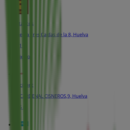
Estancos
Cuesta Tres Caidas de la 8, Huelva
131 m
Abierto
Occident
C/ CARDENAL CISNEROS,9, Huelva
146 m