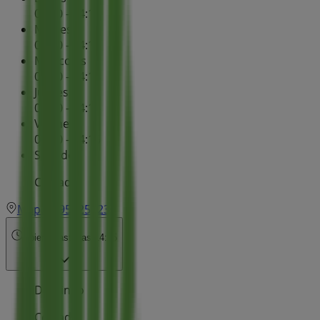
08:30 - 14:15
Martes
08:30 - 14:15
Miércoles
08:30 - 14:15
Jueves
08:30 - 14:15
Viernes
08:30 - 14:15
Sábado
Cerrado
Mapa
959253233
Abierto
Hasta las 14:15
Domingo
Cerrado