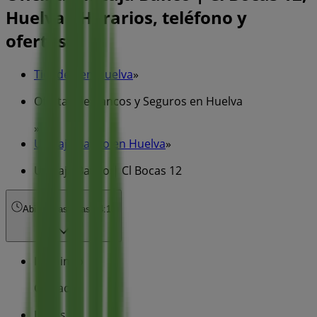
Huelva - Horarios, teléfono y
ofertas
Tiendeo en Huelva
»
Ofertas de Bancos y Seguros en Huelva
»
Unicaja Banco en Huelva
»
Unicaja Banco | Cl Bocas 12
Abierto
Hasta las 14:15
Domingo
Cerrado
Lunes