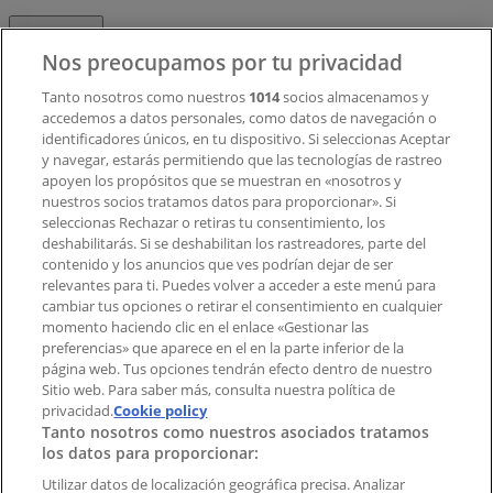
Contacto
Nos preocupamos por tu privacidad
Tanto nosotros como nuestros
1014
socios almacenamos y
accedemos a datos personales, como datos de navegación o
Contacto comercial y de marketing
identificadores únicos, en tu dispositivo. Si seleccionas Aceptar
Tienda mal colocada en el mapa
y navegar, estarás permitiendo que las tecnologías de rastreo
Notificar un folleto
apoyen los propósitos que se muestran en «nosotros y
¿Encontraste un problema en la web o en la
nuestros socios tratamos datos para proporcionar». Si
aplicación?
seleccionas Rechazar o retiras tu consentimiento, los
deshabilitarás. Si se deshabilitan los rastreadores, parte del
contenido y los anuncios que ves podrían dejar de ser
Índices
relevantes para ti. Puedes volver a acceder a este menú para
cambiar tus opciones o retirar el consentimiento en cualquier
momento haciendo clic en el enlace «Gestionar las
preferencias» que aparece en el en la parte inferior de la
Marcas
página web. Tus opciones tendrán efecto dentro de nuestro
Marcas locales
Sitio web. Para saber más, consulta nuestra política de
privacidad.
Negocios
Cookie policy
Tanto nosotros como nuestros asociados tratamos
Negocios cercanos
los datos para proporcionar:
Productos
Productos locales
Utilizar datos de localización geográfica precisa. Analizar