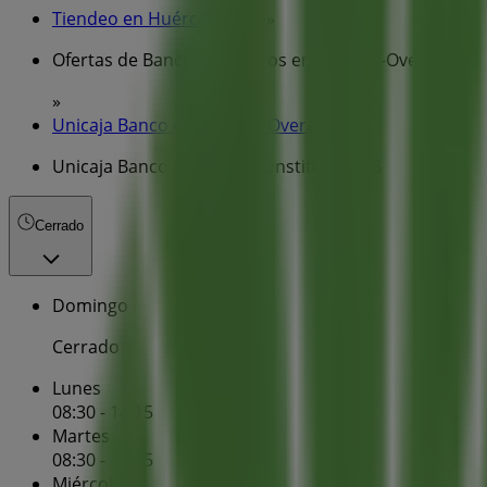
Tiendeo en Huércal-Overa
»
Ofertas de Bancos y Seguros en Huércal-Overa
»
Unicaja Banco en Huércal-Overa
»
Unicaja Banco | Pz de la Constitucion 16
Cerrado
Domingo
Cerrado
Lunes
08:30 - 14:15
Martes
08:30 - 14:15
Miércoles