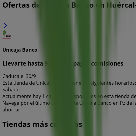
Ofertas de Unicaja Banco en Huérca
Unicaja Banco
Llevarte hasta 900€ y no pagar comisiones
Caduca el 30/9
Esta tienda de Unicaja Banco tiene los siguientes horarios: 
Sábado
Actualmente hay 1 catálogos disponibles en esta tienda d
Navega por el último catálogo de Unicaja Banco en Pz de l
ahorrar.
Tiendas más cercanas