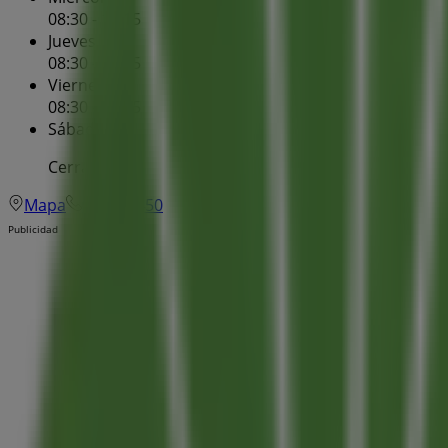
08:30 - 14:15
Jueves
08:30 - 14:15
Viernes
08:30 - 14:15
Sábado
Cerrado
Mapa
950470450
Publicidad