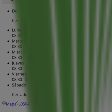
Domingo
Cerrado
Lunes
08:30 - 14:15
Martes
08:30 - 14:15
Miércoles
08:30 - 14:15
Jueves
08:30 - 14:15
Viernes
08:30 - 14:15
Sábado
Cerrado
Mapa
950470450