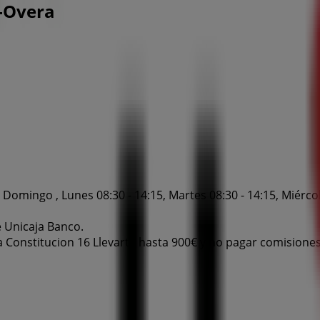
l-Overa
Domingo , Lunes 08:30 - 14:15, Martes 08:30 - 14:15, Miércoles
e Unicaja Banco.
a Constitucion 16 Llevarte hasta 900€ y no pagar comisiones