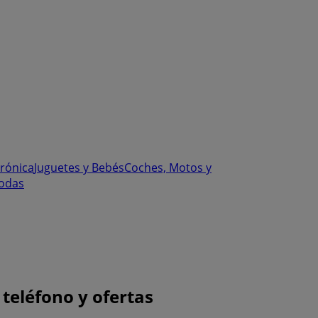
trónica
Juguetes y Bebés
Coches, Motos y
odas
 teléfono y ofertas