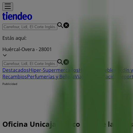
Estás aquí:
Huércal-Overa - 28001
Destacados
Hiper-Supermercados
Hogar y Muebles
Jardín y
Recambios
Perfumerías y Belleza
Viajes
Restauración
Depor
Publicidad
Oficina Unicaja Banco | Pz de la Cons