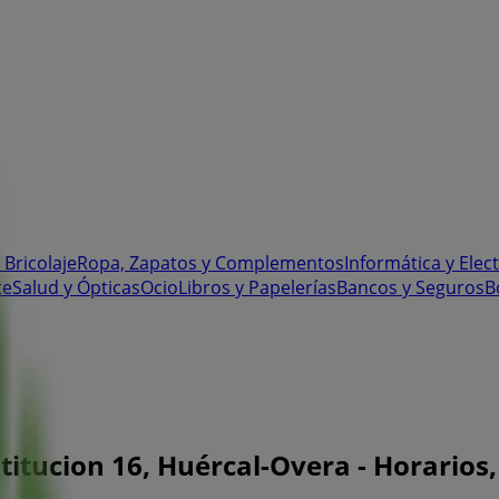
 Bricolaje
Ropa, Zapatos y Complementos
Informática y Elec
te
Salud y Ópticas
Ocio
Libros y Papelerías
Bancos y Seguros
B
titucion 16, Huércal-Overa - Horarios,