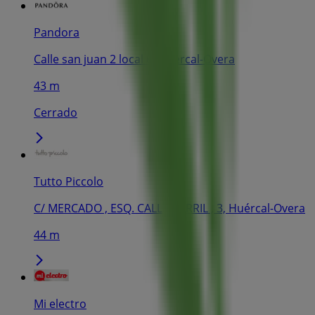
Pandora
Calle san juan 2 local 6, Huércal-Overa
43 m
Cerrado
Tutto Piccolo
C/ MERCADO , ESQ. CALLE CARRIL , 3, Huércal-Overa
44 m
Mi electro