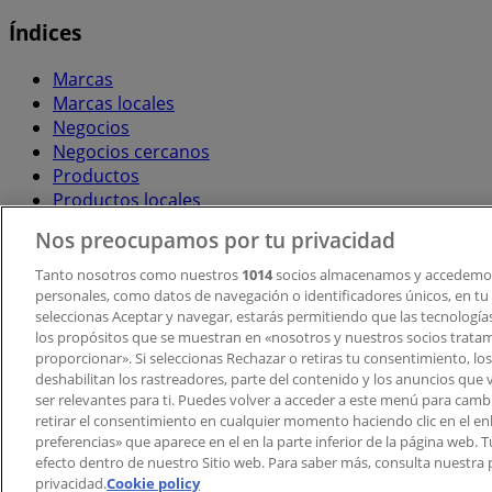
Índices
Marcas
Marcas locales
Negocios
Negocios cercanos
Productos
Productos locales
Ciudades
Nos preocupamos por tu privacidad
Descargar la APP Tiendeo
Tanto nosotros como nuestros
1014
socios almacenamos y accedemos
personales, como datos de navegación o identificadores únicos, en tu d
seleccionas Aceptar y navegar, estarás permitiendo que las tecnologí
los propósitos que se muestran en «nosotros y nuestros socios trata
proporcionar». Si seleccionas Rechazar o retiras tu consentimiento, los 
deshabilitan los rastreadores, parte del contenido y los anuncios que 
ser relevantes para ti. Puedes volver a acceder a este menú para camb
retirar el consentimiento en cualquier momento haciendo clic en el en
Copyright © Tiendeo ® 2026 · Shopfully Marketing S.L.U. –
preferencias» que aparece en el en la parte inferior de la página web.
efecto dentro de nuestro Sitio web. Para saber más, consulta nuestra p
Términos y condiciones
Política de privacidad
privacidad.
Cookie policy