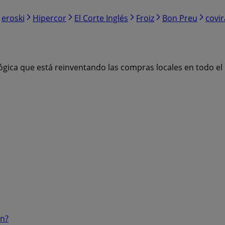
eroski
Hipercor
El Corte Inglés
Froiz
Bon Preu
covi
ógica que está reinventando las compras locales en todo e
ón?