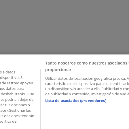
Tanto nosotros como nuestros asociados 
proporcionar:
 a datos
ispositivo. Si
Utilizar datos de localización geográfica precisa. 
as de rastreo apoyen
características del dispositivo para su identifica
mos datos para
un dispositivo y/o acceder a ella. Publicidad y c
deshabilitarás. Si se
de publicidad y contenido, investigación de audien
ves podrían dejar de
Lista de asociados (proveedores)
iar tus opciones o
lace «Gestionar las
 Palau de Mar – 08039 Barcelona, Spain
 Tus opciones tendrán
olítica de