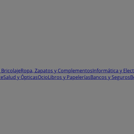
 Bricolaje
Ropa, Zapatos y Complementos
Informática y Elec
te
Salud y Ópticas
Ocio
Libros y Papelerías
Bancos y Seguros
B