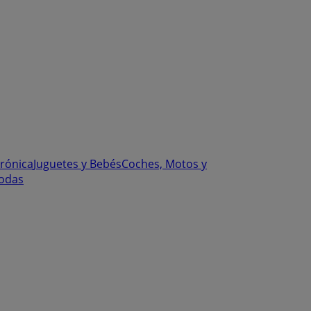
trónica
Juguetes y Bebés
Coches, Motos y
odas