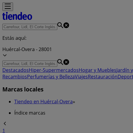
Estás aquí:
Huércal-Overa - 28001
Destacados
Hiper-Supermercados
Hogar y Muebles
Jardín y
Recambios
Perfumerías y Belleza
Viajes
Restauración
Depor
Marcas locales
Tiendeo en Huércal-Overa
»
Índice marcas
1