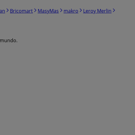
ran
Bricomart
MasyMas
makro
Leroy Merlin
l mundo.