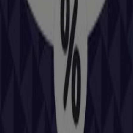
Calle Coso Alto, 68, Huesca
164 m
Abierto
Inside
COSO ALTO, 21, Huesca
167 m
Otros negocios de Coches, Motos y
Recambios en Huesca
Repsol