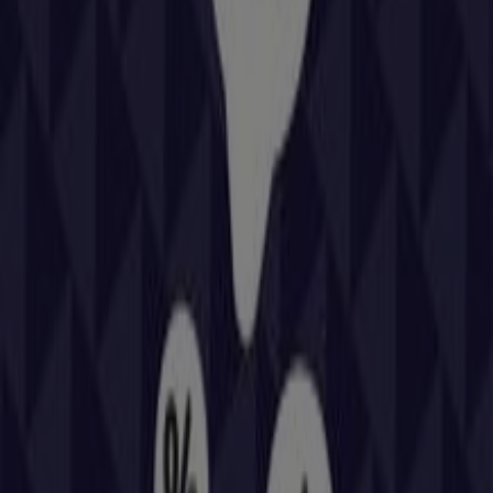
Bienvenido a la tienda de
Repsol
en Tiendeo, donde
podrás descubrir las mejores
ofertas
,
promociones
y
catálogos
de esta destacada marca del sector de
Coches, Motos y Recambios
. Nuestra tienda física está
ubicada en
CR A-131, 99
,
Huesca
, y en ella encontrarás
una amplia gama de productos de calidad que te
permitirán ahorrar durante todo el
agosto de 2026
.
En Tiendeo te ofrecemos toda la información actualizada
sobre
Repsol
, como los horarios de apertura, las ofertas
exclusivas y la ubicación exacta de la tienda en
CR A-131,
99
. Además, tendrás acceso a los últimos catálogos de
Repsol
, donde podrás descubrir las promociones más
recientes y aprovechar grandes descuentos en
productos de
Coches, Motos y Recambios
para tus
compras en
Huesca
.
No pierdas la oportunidad de visitar la tienda de
Repsol
en
CR A-131, 99
para disfrutar de una experiencia de
compra completa. Te invitamos a explorar las