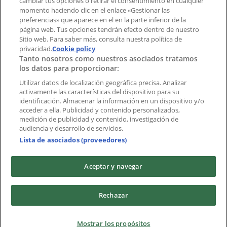
cambiar tus opciones o retirar el consentimiento en cualquier
momento haciendo clic en el enlace «Gestionar las
preferencias» que aparece en el en la parte inferior de la
Marcas
página web. Tus opciones tendrán efecto dentro de nuestro
Marcas locales
Sitio web. Para saber más, consulta nuestra política de
Negocios
privacidad.
Cookie policy
Tanto nosotros como nuestros asociados tratamos
Negocios cercanos
los datos para proporcionar:
Productos
Productos locales
Utilizar datos de localización geográfica precisa. Analizar
activamente las características del dispositivo para su
Ciudades
identificación. Almacenar la información en un dispositivo y/o
acceder a ella. Publicidad y contenido personalizados,
Descargar la APP Tiendeo
medición de publicidad y contenido, investigación de
audiencia y desarrollo de servicios.
Lista de asociados (proveedores)
Aceptar y navegar
Copyright © Tiendeo ® 2026 · Shopfully Marketing S.L.U. –
Rechazar
Palau de Mar – 08039 Barcelona, Spain
Términos y condiciones
Política de privacidad
Mostrar los propósitos