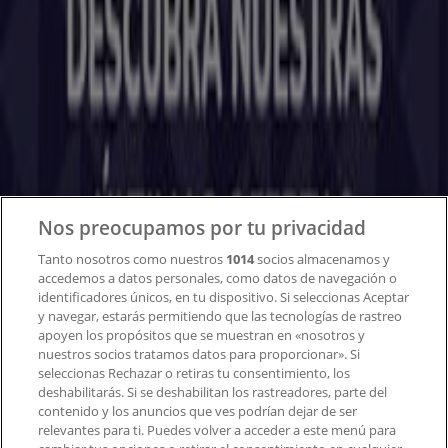
Tiendeo
¿Qué hacemos?
Soluciones para empresas
Noticias y prensa
Trabaja con nosotros
Contacto
Nos preocupamos por tu privacidad
Tanto nosotros como nuestros
1014
socios almacenamos y
accedemos a datos personales, como datos de navegación o
Contacto comercial y de marketing
identificadores únicos, en tu dispositivo. Si seleccionas Aceptar
Tienda mal colocada en el mapa
y navegar, estarás permitiendo que las tecnologías de rastreo
Notificar un folleto
apoyen los propósitos que se muestran en «nosotros y
¿Encontraste un problema en la web o en la
nuestros socios tratamos datos para proporcionar». Si
aplicación?
seleccionas Rechazar o retiras tu consentimiento, los
deshabilitarás. Si se deshabilitan los rastreadores, parte del
contenido y los anuncios que ves podrían dejar de ser
Índices
relevantes para ti. Puedes volver a acceder a este menú para