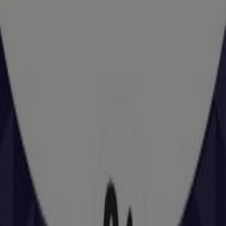
COSO ALTO 70, Huesca
133 m
App Informática
C/ Coso Alto, 46, Huesca
142 m
Cerrado
Estancos