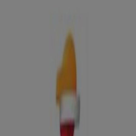
Ofertas, teléfono y horarios
Tiendeo en Huesca
»
Ofertas de Coches, Motos y Recambios en Huesca
»
Repsol en Huesca
»
Repsol | CR A-131, 99
Mapa
974220403
Mapa
974220403
Ofertas de Repsol en Huesca
Repsol