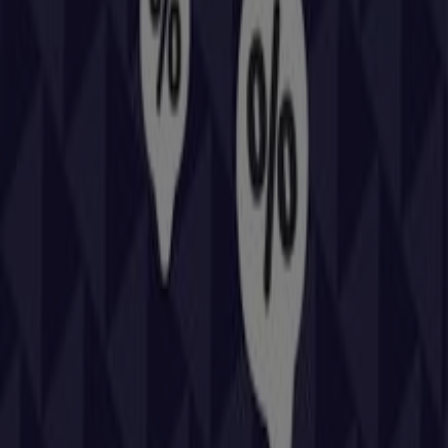
promociones que tenemos para ti este
agosto
y
mantenerte informado de las mejores ofertas de
Repsol
en
Huesca
. ¡Visítanos y empieza a ahorrar hoy mismo!
Más información de Repsol
Ver otras tiendas de Repsol
en Huesca
Publicidad