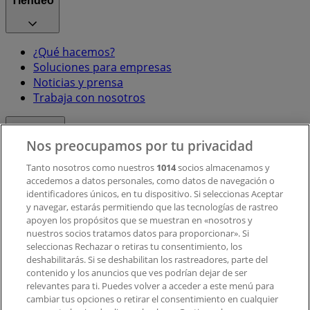
Tiendeo
¿Qué hacemos?
Soluciones para empresas
Noticias y prensa
Trabaja con nosotros
Contacto
Nos preocupamos por tu privacidad
Tanto nosotros como nuestros
1014
socios almacenamos y
accedemos a datos personales, como datos de navegación o
Contacto comercial y de marketing
identificadores únicos, en tu dispositivo. Si seleccionas Aceptar
Tienda mal colocada en el mapa
y navegar, estarás permitiendo que las tecnologías de rastreo
Notificar un folleto
apoyen los propósitos que se muestran en «nosotros y
¿Encontraste un problema en la web o en la
nuestros socios tratamos datos para proporcionar». Si
aplicación?
seleccionas Rechazar o retiras tu consentimiento, los
deshabilitarás. Si se deshabilitan los rastreadores, parte del
contenido y los anuncios que ves podrían dejar de ser
Índices
relevantes para ti. Puedes volver a acceder a este menú para
cambiar tus opciones o retirar el consentimiento en cualquier