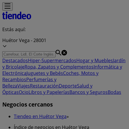
Estás aquí:
Huétor Vega - 28001
Destacados
Hiper-Supermercados
Hogar y Muebles
Jardín
y Bricolaje
Ropa, Zapatos y Complementos
Informática y
Electrónica
Juguetes y Bebés
Coches, Motos y
Recambios
Perfumerías y
Belleza
Viajes
Restauración
Deporte
Salud y
Ópticas
Ocio
Libros y Papelerías
Bancos y Seguros
Bodas
Negocios cercanos
Tiendeo en Huétor Vega
»
Índice de negocios en Huétor Vega