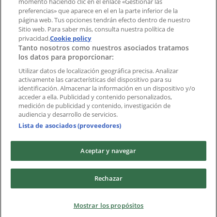
momento haciendo clic en el enlace «Gestionar las
preferencias» que aparece en el en la parte inferior de la
Marcas
página web. Tus opciones tendrán efecto dentro de nuestro
Marcas locales
Sitio web. Para saber más, consulta nuestra política de
privacidad.
Negocios
Cookie policy
Tanto nosotros como nuestros asociados tratamos
Negocios cercanos
los datos para proporcionar:
Productos
Productos locales
Utilizar datos de localización geográfica precisa. Analizar
activamente las características del dispositivo para su
Ciudades
identificación. Almacenar la información en un dispositivo y/o
acceder a ella. Publicidad y contenido personalizados,
Descargar la APP Tiendeo
medición de publicidad y contenido, investigación de
audiencia y desarrollo de servicios.
Lista de asociados (proveedores)
Aceptar y navegar
Copyright © Tiendeo ® 2026 · Shopfully Marketing S.L.U. –
Rechazar
Palau de Mar – 08039 Barcelona, Spain
Términos y condiciones
Política de privacidad
Mostrar los propósitos
Gestionar cookies