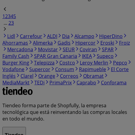
1
2
3
4
5
...
23
Lidl
Carrefour
ALDI
Dia
Alcampo
HiperDino
Ahorramas
Alimerka
Gadis
Hipercor
Eroski
Froiz
Mercadona
Movistar
SEUR
Coviran
SPAR
Family Cash
SPAR Gran Canaria
IKEA
Supeco
Burger King
Telepizza
Costco
Leroy Merlin
Pepco
Vodafone
Supercor
Consum
Rapimueble
El Corte
Inglés
Clarel
Orange
Correos
Obramat
MediaMarkt
TEDi
PrimaPrix
Caprabo
Conforama
Tiendeo forma parte de Shopfully, la empresa
tecnológica que está reinventando las compras locales
en todo el mundo.