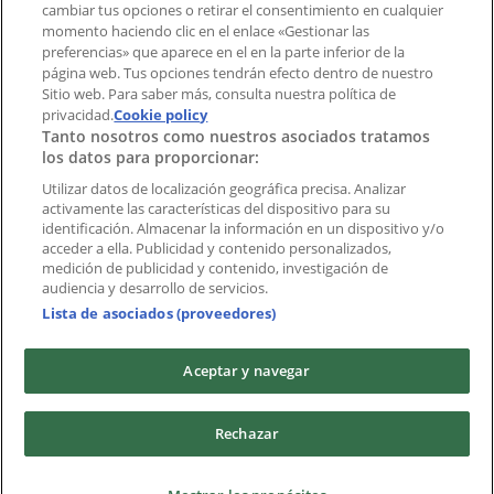
cambiar tus opciones o retirar el consentimiento en cualquier
momento haciendo clic en el enlace «Gestionar las
preferencias» que aparece en el en la parte inferior de la
Marcas
página web. Tus opciones tendrán efecto dentro de nuestro
Marcas locales
Sitio web. Para saber más, consulta nuestra política de
Negocios
privacidad.
Cookie policy
Tanto nosotros como nuestros asociados tratamos
Negocios cercanos
los datos para proporcionar:
Productos
Productos locales
Utilizar datos de localización geográfica precisa. Analizar
activamente las características del dispositivo para su
Ciudades
identificación. Almacenar la información en un dispositivo y/o
acceder a ella. Publicidad y contenido personalizados,
Descargar la APP Tiendeo
medición de publicidad y contenido, investigación de
audiencia y desarrollo de servicios.
Lista de asociados (proveedores)
Aceptar y navegar
Copyright © Tiendeo ® 2026 · Shopfully Marketing S.L.U. –
Rechazar
Palau de Mar – 08039 Barcelona, Spain
Términos y condiciones
Política de privacidad