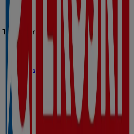
Tiendas más cercanas
Eroski
Avinguda dels Reis Catolics 51, Inca
195 m
Abierto
Eroski