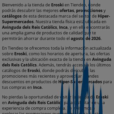
Bienvenido a la tienda de
Eroski
en Tiendeo, donde
podrás descubrir las mejores
ofertas
,
promociones
y
catálogos
de esta destacada marca del sector de
Hiper-
Supermercados
. Nuestra tienda física está ubicada en
Avinguda dels Reis Catòlics
,
Inca
, y en ella encontrarás
una amplia gama de productos de calidad que te
permitirán ahorrar durante todo el
agosto de 2026
.
En Tiendeo te ofrecemos toda la información actualizada
sobre
Eroski
, como los horarios de apertura, las ofertas
exclusivas y la ubicación exacta de la tienda en
Avinguda
dels Reis Catòlics
. Además, tendrás acceso a los últimos
catálogos de
Eroski
, donde podrás descubrir las
promociones más recientes y aprovechar grandes
descuentos en productos de
Hiper-Supermercados
para
tus compras en
Inca
.
No pierdas la oportunidad de visitar la tienda de
Eroski
en
Avinguda dels Reis Catòlics
para disfrutar de una
experiencia de compra completa. Te invitamos a
explorar las promociones que tenemos para ti este