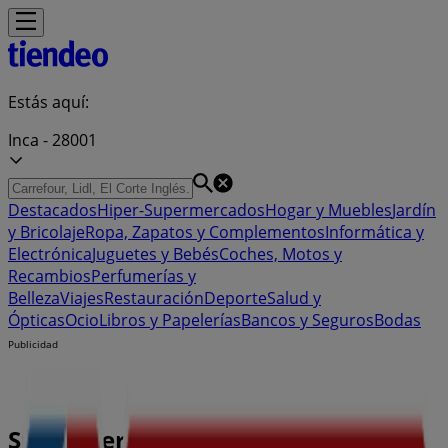
Estás aquí:
Inca - 28001
Destacados
Hiper-Supermercados
Hogar y Muebles
Jardín
y Bricolaje
Ropa, Zapatos y Complementos
Informática y
Electrónica
Juguetes y Bebés
Coches, Motos y
Recambios
Perfumerías y
Belleza
Viajes
Restauración
Deporte
Salud y
Ópticas
Ocio
Libros y Papelerías
Bancos y Seguros
Bodas
Publicidad
Supermercado Eroski | Avinguda