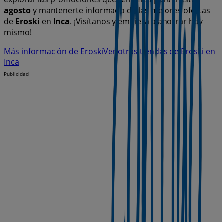
agosto
y mantenerte informado de las mejores ofertas
de
Eroski
en
Inca
. ¡Visítanos y empieza a ahorrar hoy
mismo!
Más información de Eroski
Ver otras tiendas de Eroski en
Inca
Publicidad