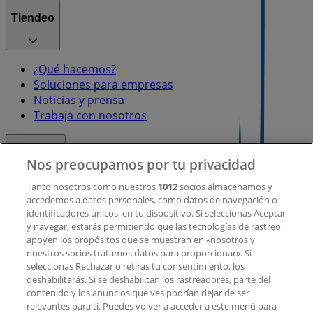
Tiendeo
¿Qué hacemos?
Soluciones para empresas
Noticias y prensa
Trabaja con nosotros
Contacto
Nos preocupamos por tu privacidad
Tanto nosotros como nuestros
1012
socios almacenamos y
accedemos a datos personales, como datos de navegación o
Contacto comercial y de marketing
identificadores únicos, en tu dispositivo. Si seleccionas Aceptar
Tienda mal colocada en el mapa
y navegar, estarás permitiendo que las tecnologías de rastreo
Notificar un folleto
apoyen los propósitos que se muestran en «nosotros y
¿Encontraste un problema en la web o en la
nuestros socios tratamos datos para proporcionar». Si
aplicación?
seleccionas Rechazar o retiras tu consentimiento, los
deshabilitarás. Si se deshabilitan los rastreadores, parte del
contenido y los anuncios que ves podrían dejar de ser
Índices
relevantes para ti. Puedes volver a acceder a este menú para