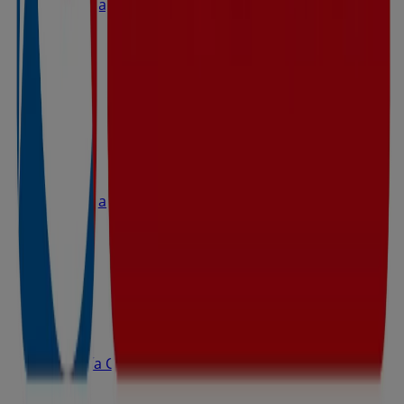
Avinguda dels Reis Catòlics, Inca
201 m
Abierto
Eroski
Avinguda Jaume I, 143, Inca
274 m
Eroski
Gran Vía Colón 61, Inca
464 m