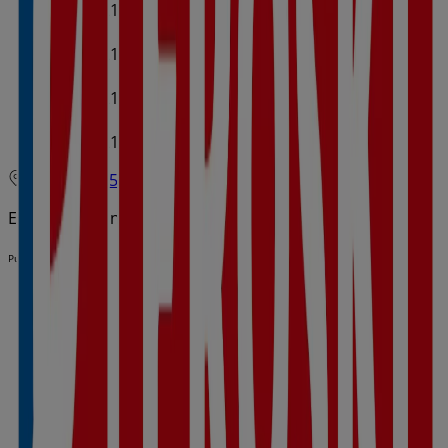
09:00 - 21:00
09:30 - 21:30
Jueves
09:00 - 21:00
09:30 - 21:30
Viernes
09:00 - 21:00
09:30 - 21:30
Sábado
09:00 - 21:00
09:30 - 21:30
Mapa
971500559
Estamos a punto de publicar ofertas de Eroski
Publicidad