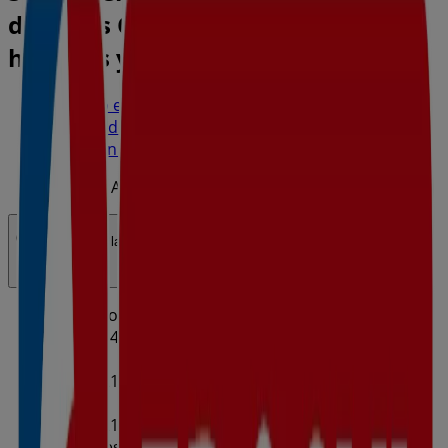
dels Reis Catòlics, Inca - Ofertas,
horarios y teléfono
Tiendeo en Inca
»
Ofertas de Hiper-Supermercados en Inca
»
Eroski en Inca
»
Eroski | Avinguda dels Reis Catòlics
Abierto
Hasta las 21:30
Domingo
09:00 - 14:00
Lunes
09:00 - 21:00
09:30 - 21:30
Martes
09:00 - 21:00
09:30 - 21:30
Miércoles