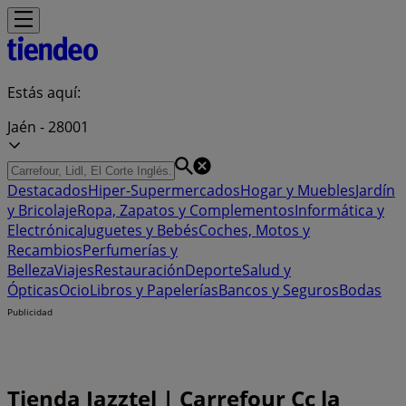
Estás aquí:
Jaén - 28001
Destacados
Hiper-Supermercados
Hogar y Muebles
Jardín
y Bricolaje
Ropa, Zapatos y Complementos
Informática y
Electrónica
Juguetes y Bebés
Coches, Motos y
Recambios
Perfumerías y
Belleza
Viajes
Restauración
Deporte
Salud y
Ópticas
Ocio
Libros y Papelerías
Bancos y Seguros
Bodas
Publicidad
Tienda Jazztel | Carrefour Cc la