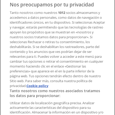
Contacto
Nos preocupamos por tu privacidad
Tanto nosotros como nuestros
1012
socios almacenamos y
accedemos a datos personales, como datos de navegación o
Contacto comercial y de marketing
identificadores únicos, en tu dispositivo. Si seleccionas Aceptar
Tienda mal colocada en el mapa
y navegar, estarás permitiendo que las tecnologías de rastreo
Notificar un folleto
apoyen los propósitos que se muestran en «nosotros y
¿Encontraste un problema en la web o en la
nuestros socios tratamos datos para proporcionar». Si
aplicación?
seleccionas Rechazar o retiras tu consentimiento, los
deshabilitarás. Si se deshabilitan los rastreadores, parte del
contenido y los anuncios que ves podrían dejar de ser
Índices
relevantes para ti. Puedes volver a acceder a este menú para
cambiar tus opciones o retirar el consentimiento en cualquier
momento haciendo clic en el enlace «Gestionar las
preferencias» que aparece en el en la parte inferior de la
Marcas
página web. Tus opciones tendrán efecto dentro de nuestro
Marcas locales
Sitio web. Para saber más, consulta nuestra política de
Negocios
privacidad.
Cookie policy
Tanto nosotros como nuestros asociados tratamos
Negocios cercanos
los datos para proporcionar:
Productos
Productos locales
Utilizar datos de localización geográfica precisa. Analizar
activamente las características del dispositivo para su
Ciudades
identificación. Almacenar la información en un dispositivo y/o