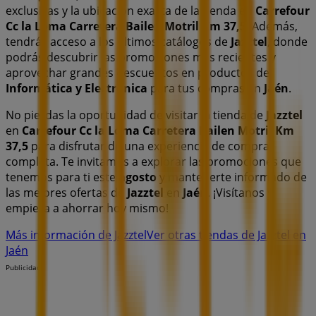
exclusivas y la ubicación exacta de la tienda en
Carrefour
Cc la Loma Carretera Bailen Motril Km 37,5
. Además,
tendrás acceso a los últimos catálogos de
Jazztel
, donde
podrás descubrir las promociones más recientes y
aprovechar grandes descuentos en productos de
Informática y Electrónica
para tus compras en
Jaén
.
No pierdas la oportunidad de visitar la tienda de
Jazztel
en
Carrefour Cc la Loma Carretera Bailen Motril Km
37,5
para disfrutar de una experiencia de compra
completa. Te invitamos a explorar las promociones que
tenemos para ti este
agosto
y mantenerte informado de
las mejores ofertas de
Jazztel
en
Jaén
. ¡Visítanos y
empieza a ahorrar hoy mismo!
Más información de Jazztel
Ver otras tiendas de Jazztel en
Jaén
Publicidad