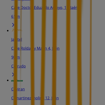
Calle Doctor Eduardo Arroyo, 11, Jaén
61 m
Jazztel
Calle Roldan y Marin 4, Jaén
90 m
Cerrado
Coviran
Cl martinez molina 12, Jaén