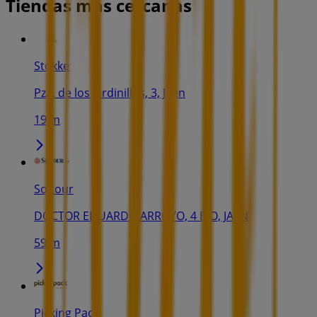
Tiendas más cercanas
Stokke
Pza. de los Jardinillos, 3, Jaén
19 m
Soltour
DOCTOR EDUARDO ARROYO, 4 BJO, JAEN
59 m
Picking Pack