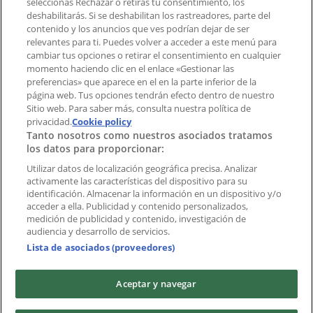
aplicación?
seleccionas Rechazar o retiras tu consentimiento, los
deshabilitarás. Si se deshabilitan los rastreadores, parte del
contenido y los anuncios que ves podrían dejar de ser
Índices
relevantes para ti. Puedes volver a acceder a este menú para
cambiar tus opciones o retirar el consentimiento en cualquier
momento haciendo clic en el enlace «Gestionar las
preferencias» que aparece en el en la parte inferior de la
Marcas
página web. Tus opciones tendrán efecto dentro de nuestro
Marcas locales
Sitio web. Para saber más, consulta nuestra política de
Negocios
privacidad.
Cookie policy
Tanto nosotros como nuestros asociados tratamos
Negocios cercanos
los datos para proporcionar:
Productos
Productos locales
Utilizar datos de localización geográfica precisa. Analizar
activamente las características del dispositivo para su
Ciudades
identificación. Almacenar la información en un dispositivo y/o
acceder a ella. Publicidad y contenido personalizados,
Descargar la APP Tiendeo
medición de publicidad y contenido, investigación de
audiencia y desarrollo de servicios.
Lista de asociados (proveedores)
Aceptar y navegar