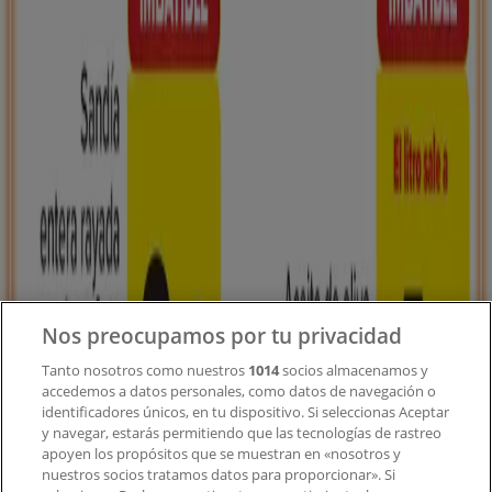
tecnológica que está reinventando las compras locales
en todo el mundo.
Tiendeo
¿Qué hacemos?
Soluciones para empresas
Noticias y prensa
Trabaja con nosotros
Contacto
Nos preocupamos por tu privacidad
Tanto nosotros como nuestros
1014
socios almacenamos y
accedemos a datos personales, como datos de navegación o
Contacto comercial y de marketing
identificadores únicos, en tu dispositivo. Si seleccionas Aceptar
Tienda mal colocada en el mapa
y navegar, estarás permitiendo que las tecnologías de rastreo
Notificar un folleto
apoyen los propósitos que se muestran en «nosotros y
¿Encontraste un problema en la web o en la
nuestros socios tratamos datos para proporcionar». Si