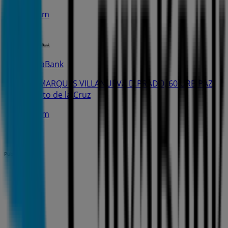
2.5 km
CaixaBank
AV. MARQUES VILLANUEVA D.PRADO, 60 URB PAZ,
Puerto de la Cruz
2.8 km
Publicidad