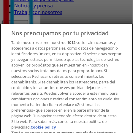
Noticias y prensa
Trabaja con nosotros
Contacto
Nos preocupamos por tu privacidad
Tanto nosotros como nuestros
1012
socios almacenamos y
accedemos a datos personales, como datos de navegación o
Contacto comercial y de marketing
identificadores únicos, en tu dispositivo. Si seleccionas Aceptar
Tienda mal colocada en el mapa
y navegar, estarás permitiendo que las tecnologías de rastreo
Notificar un folleto
apoyen los propósitos que se muestran en «nosotros y
¿Encontraste un problema en la web o en la
nuestros socios tratamos datos para proporcionar». Si
aplicación?
seleccionas Rechazar o retiras tu consentimiento, los
deshabilitarás. Si se deshabilitan los rastreadores, parte del
contenido y los anuncios que ves podrían dejar de ser
Índices
relevantes para ti. Puedes volver a acceder a este menú para
cambiar tus opciones o retirar el consentimiento en cualquier
momento haciendo clic en el enlace «Gestionar las
preferencias» que aparece en el en la parte inferior de la
Marcas
página web. Tus opciones tendrán efecto dentro de nuestro
Marcas locales
Sitio web. Para saber más, consulta nuestra política de
Negocios
privacidad.
Cookie policy
Tanto nosotros como nuestros asociados tratamos