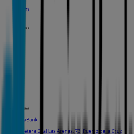
2.3 km
Publicidad
CaixaBank
Carretera Gral Las Arenas, 73, Puerto de la Cruz