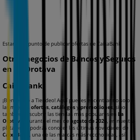
Estamos a punto de publicar ofertas de CaixaBank
Otros negocios de Bancos y Seguros
en La Orotava
CaixaBank
¡Bienvenido a Tiendeo! Aquí puedes encontrar no solo
las mejores
ofertas
,
catálogos
y
promociones
, sino
también descubrir las tiendas más populares en
La
Orotava
. Durante el mes de
agosto de 2026
, en nuestra
plataforma podrás conocer las últimas novedades de
CaixaBank
, una de las marcas más reconocidas, así