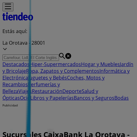
Estás aquí:
La Orotava - 28001
Destacados
Hiper-Supermercados
Hogar y Muebles
Jardín
y Bricolaje
Ropa, Zapatos y Complementos
Informática y
Electrónica
Juguetes y Bebés
Coches, Motos y
Recambios
Perfumerías y
Belleza
Viajes
Restauración
Deporte
Salud y
Ópticas
Ocio
Libros y Papelerías
Bancos y Seguros
Bodas
Publicidad
Sucursales CaixaBank La Orotava -