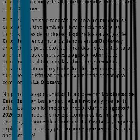
como la ubicación y detalles de las tiendas más cercanas
en
La Orotava
.
En Tiendeo, no solo tendrás acceso a
promociones
y
descuentos, sino también a información sobre las
tiendas físicas de tu ciudad. Explora los catálogos de
CaixaBank
, encuentra las tiendas en
La Orotava
y
descubre los productos con grandes descuentos para
ahorrar en tus compras este
agosto
. Además, te
mantenemos al tanto de las ubicaciones exactas,
horarios de atención y todos los detalles necesarios para
que puedas disfrutar de una experiencia de compra
completa en
La Orotava
.
No pierdas la oportunidad de aprovechar las
ofertas
de
CaixaBank
en las tiendas de
La Orotava
y mantente
actualizado con los mejores precios durante
agosto de
2026
. En Tiendeo, siempre encontrarás las mejores
tiendas y opciones de compra en
La Orotava
. ¡Empieza a
explorar las tiendas y promociones que tenemos para ti
ahora mismo!