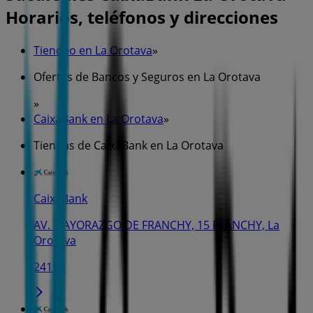
Horarios, teléfonos y direcciones
Tiendeo en La Orotava
»
Ofertas de Bancos y Seguros en La Orotava
»
CaixaBank en La Orotava
»
Tiendas de CaixaBank en La Orotava
CaixaBank
AV. MAYORAZGO DE FRANCHY, 15 FRANCHY, La
Orotava
241 m