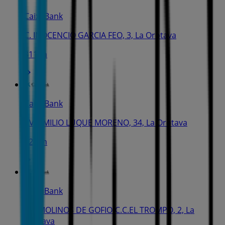
CaixaBank
C. INOCENCIO GARCIA FEO, 3, La Orotava
311 m
CaixaBank
AV. EMILIO LUQUE MORENO, 34, La Orotava
528 m
CaixaBank
AV. MOLINOS DE GOFIO-C.C.EL TROMPO, 2, La
Orotava