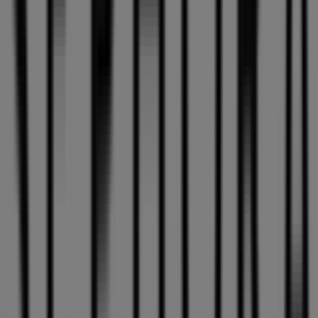
435 m
Calzedonia
Autovia Gran Canaria 1,Km5 Salida Jinamar Loc
a42a, Las Palmas de Gran Canaria
436 m
Abierto
Otros negocios de Perfumerías y
Belleza en Las Palmas de Gran
Canaria