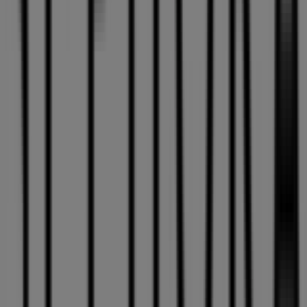
Sephora
Bienvenido a la tienda de
Sephora
en Tiendeo, donde
podrás descubrir las mejores
ofertas
,
promociones
y
catálogos
de esta destacada marca del sector de
Perfumerías y Belleza
. Nuestra tienda física está
ubicada en
Avenida Pintor Felo Monzón 46 (ECI Siete
Palmas)
,
Las Palmas de Gran Canaria
, y en ella
encontrarás una amplia gama de productos de calidad
que te permitirán ahorrar durante todo el
agosto de
2026
.
En Tiendeo te ofrecemos toda la información actualizada
sobre
Sephora
, como los horarios de apertura, las
ofertas exclusivas y la ubicación exacta de la tienda en
Avenida Pintor Felo Monzón 46 (ECI Siete Palmas)
.
Además, tendrás acceso a los últimos catálogos de
Sephora
, donde podrás descubrir las promociones más
recientes y aprovechar grandes descuentos en
productos de
Perfumerías y Belleza
para tus compras