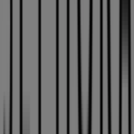
en
Las Palmas de Gran Canaria
.
No pierdas la oportunidad de visitar la tienda de
Sephora
en
Avenida Pintor Felo Monzón 46 (ECI Siete
Palmas)
para disfrutar de una experiencia de compra
completa. Te invitamos a explorar las promociones que
tenemos para ti este
agosto
y mantenerte informado de
las mejores ofertas de
Sephora
en
Las Palmas de Gran
Canaria
. ¡Visítanos y empieza a ahorrar hoy mismo!
Más información de Sephora
Ver otras tiendas de
Sephora en Las Palmas de Gran Canaria
Publicidad