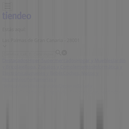
Estás aquí:
Las Palmas de Gran Canaria - 28001
Destacados
Hiper-Supermercados
Hogar y Muebles
Jardín
y Bricolaje
Ropa, Zapatos y Complementos
Informática y
Electrónica
Juguetes y Bebés
Coches, Motos y
Recambios
Perfumerías y
Belleza
Viajes
Restauración
Deporte
Salud y
Ópticas
Ocio
Libros y Papelerías
Bancos y Seguros
Bodas
Publicidad
Tienda Sephora | Avenida Pintor