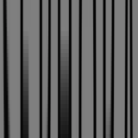
pares de ahorrar.
Tiendas más cercanas
Helly Hansen
C/ Joaquin Blanco Torrent s/n, Las Palmas de Gran
Canaria
194 m
BP
CL LEON Y CASTILLO, 273, Las Palmas de Gran