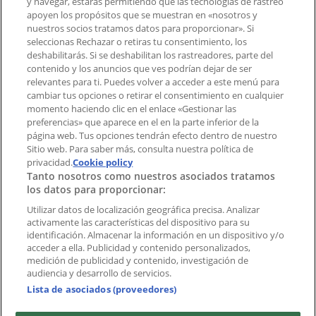
y navegar, estarás permitiendo que las tecnologías de rastreo
Notificar un folleto
apoyen los propósitos que se muestran en «nosotros y
¿Encontraste un problema en la web o en la
nuestros socios tratamos datos para proporcionar». Si
aplicación?
seleccionas Rechazar o retiras tu consentimiento, los
deshabilitarás. Si se deshabilitan los rastreadores, parte del
contenido y los anuncios que ves podrían dejar de ser
Índices
relevantes para ti. Puedes volver a acceder a este menú para
cambiar tus opciones o retirar el consentimiento en cualquier
momento haciendo clic en el enlace «Gestionar las
preferencias» que aparece en el en la parte inferior de la
Marcas
página web. Tus opciones tendrán efecto dentro de nuestro
Marcas locales
Sitio web. Para saber más, consulta nuestra política de
Negocios
privacidad.
Cookie policy
Tanto nosotros como nuestros asociados tratamos
Negocios cercanos
los datos para proporcionar:
Productos
Productos locales
Utilizar datos de localización geográfica precisa. Analizar
activamente las características del dispositivo para su
Ciudades
identificación. Almacenar la información en un dispositivo y/o
acceder a ella. Publicidad y contenido personalizados,
Descargar la APP Tiendeo
medición de publicidad y contenido, investigación de
audiencia y desarrollo de servicios.
Lista de asociados (proveedores)