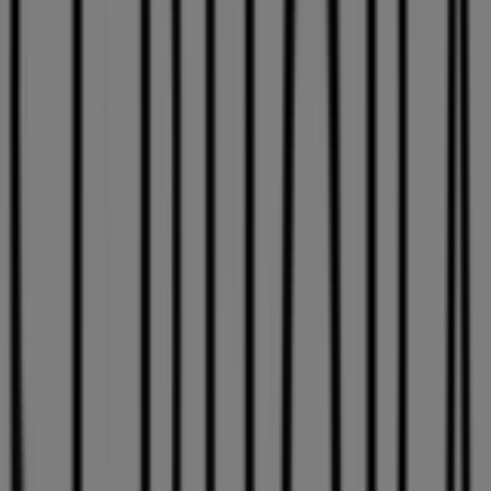
de Gran Canaria
Sephora
-30% en compras >20€
Caduca el 9/8
Esta tienda de Sephora tiene los siguientes horarios:
Domingo , Lunes 09:30 - 21:30, Martes 09:30 - 21:30,
Miércoles 09:30 - 21:30, Jueves 09:30 - 21:30, Viernes 09:30
- 21:30, Sábado 09:30 - 21:30
Actualmente hay 1 catálogos disponibles en esta tienda
de Sephora.
Navega por el último catálogo de Sephora en Avenida
Pintor Felo Monzón 46 (ECI Siete Palmas) -30% en
compras >20€ que es válido del 5/8/2026 al 9/8/2026 y no