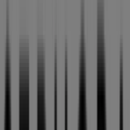
Felo Monzón 46 (ECI Siete Palmas),
Las Palmas de Gran Canaria -
Ofertas, horarios y teléfono
Tiendeo en Las Palmas de Gran Canaria
»
Ofertas de Perfumerías y Belleza en Las Palmas de
Gran Canaria
»
Sephora en Las Palmas de Gran Canaria
»
Sephora | Avenida Pintor Felo Monzón 46 (ECI Siete
Palmas)
Abierto
Hasta las 21:30
Domingo