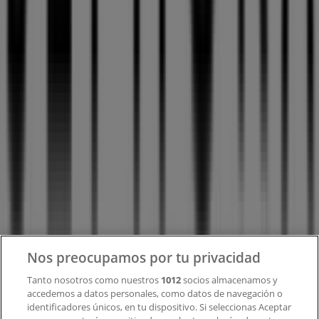
Tiendeo forma parte de Shopfully, la empresa
tecnológica que está reinventando las compras locales
en todo el mundo.
Tiendeo
¿Qué hacemos?
Soluciones para empresas
Noticias y prensa
Trabaja con nosotros
Contacto
Nos preocupamos por tu privacidad
Tanto nosotros como nuestros
1012
socios almacenamos y
accedemos a datos personales, como datos de navegación o
Contacto comercial y de marketing
identificadores únicos, en tu dispositivo. Si seleccionas Aceptar
Tienda mal colocada en el mapa