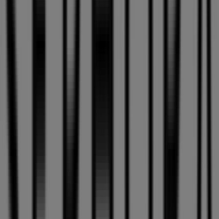
Canaria
223 m
Abierto
Suma Supermercados
Calle Velazquez, 18 º, Las Palmas de Gran Canaria
295 m
BBVA
ALEJANDRO HIDALGO, 24, Las Palmas de Gran
Canaria