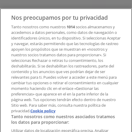
Contacto
Nos preocupamos por tu privacidad
Tanto nosotros como nuestros
1014
socios almacenamos y
accedemos a datos personales, como datos de navegación o
Contacto comercial y de marketing
identificadores únicos, en tu dispositivo. Si seleccionas Aceptar
Tienda mal colocada en el mapa
y navegar, estarás permitiendo que las tecnologías de rastreo
Notificar un folleto
apoyen los propósitos que se muestran en «nosotros y
¿Encontraste un problema en la web o en la
nuestros socios tratamos datos para proporcionar». Si
aplicación?
seleccionas Rechazar o retiras tu consentimiento, los
deshabilitarás. Si se deshabilitan los rastreadores, parte del
contenido y los anuncios que ves podrían dejar de ser
Índices
relevantes para ti. Puedes volver a acceder a este menú para
cambiar tus opciones o retirar el consentimiento en cualquier
momento haciendo clic en el enlace «Gestionar las
preferencias» que aparece en el en la parte inferior de la
Marcas
página web. Tus opciones tendrán efecto dentro de nuestro
Marcas locales
Sitio web. Para saber más, consulta nuestra política de
Negocios
privacidad.
Cookie policy
Tanto nosotros como nuestros asociados tratamos
Negocios cercanos
los datos para proporcionar:
Productos
Productos locales
Utilizar datos de localización geográfica precisa. Analizar