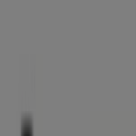
First Stop
Promoción
Caduca el 31/8
Tiendas más cercanas
PrimaPrix
Plaza de España, 15, Leganés
21 m
Cerrado