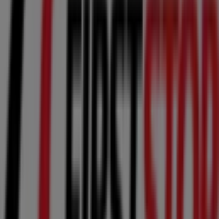
Recambios en Leganés
First Stop
Bienvenido a la tienda de
First Stop
en Tiendeo, donde
podrás descubrir las mejores
ofertas
,
promociones
y
catálogos
de esta destacada marca del sector de
Coches, Motos y Recambios
. Nuestra tienda física está
ubicada en
C/ Nuestra Señora de la Esperanza 1
,
Leganés
, y en ella encontrarás una amplia gama de
productos de calidad que te permitirán ahorrar durante
todo el
agosto de 2026
.
En Tiendeo te ofrecemos toda la información actualizada
sobre
First Stop
, como los horarios de apertura, las
ofertas exclusivas y la ubicación exacta de la tienda en
C/
Nuestra Señora de la Esperanza 1
. Además, tendrás
acceso a los últimos catálogos de
First Stop
, donde
podrás descubrir las promociones más recientes y
aprovechar grandes descuentos en productos de