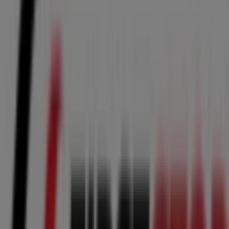
SQRUPS!
Pza España, 2, Alcorcón
66 m
Cerrado
Correos
PL. SALVADOR, 4-5, Leganés
69 m
Cerrado
Otros negocios de Coches, Motos y