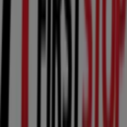
Coches, Motos y Recambios
para tus compras en
Leganés
.
No pierdas la oportunidad de visitar la tienda de
First
Stop
en
C/ Nuestra Señora de la Esperanza 1
para
disfrutar de una experiencia de compra completa. Te
invitamos a explorar las promociones que tenemos para
ti este
agosto
y mantenerte informado de las mejores
ofertas de
First Stop
en
Leganés
. ¡Visítanos y empieza a
ahorrar hoy mismo!
Más información de First Stop
Ver otras tiendas de First
Stop en Leganés
Publicidad