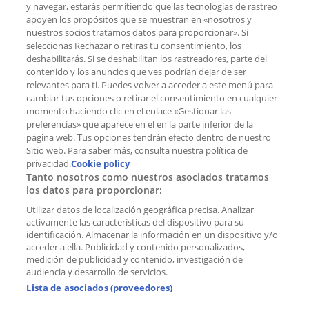
Tienda mal colocada en el mapa
y navegar, estarás permitiendo que las tecnologías de rastreo
Notificar un folleto
apoyen los propósitos que se muestran en «nosotros y
¿Encontraste un problema en la web o en la
nuestros socios tratamos datos para proporcionar». Si
aplicación?
seleccionas Rechazar o retiras tu consentimiento, los
deshabilitarás. Si se deshabilitan los rastreadores, parte del
contenido y los anuncios que ves podrían dejar de ser
Índices
relevantes para ti. Puedes volver a acceder a este menú para
cambiar tus opciones o retirar el consentimiento en cualquier
momento haciendo clic en el enlace «Gestionar las
preferencias» que aparece en el en la parte inferior de la
Marcas
página web. Tus opciones tendrán efecto dentro de nuestro
Marcas locales
Sitio web. Para saber más, consulta nuestra política de
Negocios
privacidad.
Cookie policy
Tanto nosotros como nuestros asociados tratamos
Negocios cercanos
los datos para proporcionar:
Productos
Productos locales
Utilizar datos de localización geográfica precisa. Analizar
activamente las características del dispositivo para su
Ciudades
identificación. Almacenar la información en un dispositivo y/o
acceder a ella. Publicidad y contenido personalizados,
Descargar la APP Tiendeo
medición de publicidad y contenido, investigación de
audiencia y desarrollo de servicios.
Lista de asociados (proveedores)