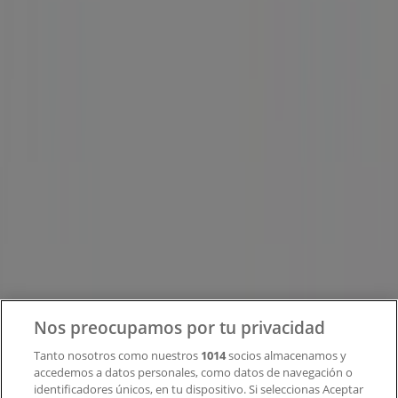
Tiendeo forma parte de Shopfully, la empresa
tecnológica que está reinventando las compras locales
en todo el mundo.
Tiendeo
¿Qué hacemos?
Soluciones para empresas
Noticias y prensa
Trabaja con nosotros
Contacto
Nos preocupamos por tu privacidad
Tanto nosotros como nuestros
1014
socios almacenamos y
accedemos a datos personales, como datos de navegación o
Contacto comercial y de marketing
identificadores únicos, en tu dispositivo. Si seleccionas Aceptar