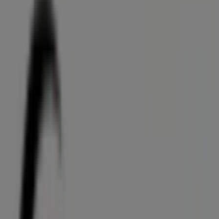
Banco Santander
Pz de España, 5, Leganés
54 m
Cerrado
Unicaja Banco
Pz de España 12, Leganés
60 m
Cerrado