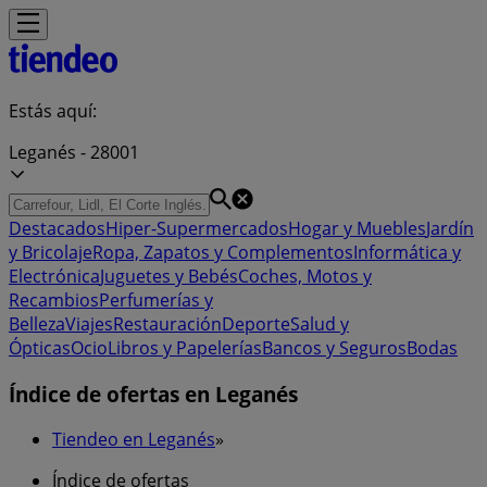
Estás aquí:
Leganés - 28001
Destacados
Hiper-Supermercados
Hogar y Muebles
Jardín
y Bricolaje
Ropa, Zapatos y Complementos
Informática y
Electrónica
Juguetes y Bebés
Coches, Motos y
Recambios
Perfumerías y
Belleza
Viajes
Restauración
Deporte
Salud y
Ópticas
Ocio
Libros y Papelerías
Bancos y Seguros
Bodas
Índice de ofertas en Leganés
Tiendeo en Leganés
»
Índice de ofertas