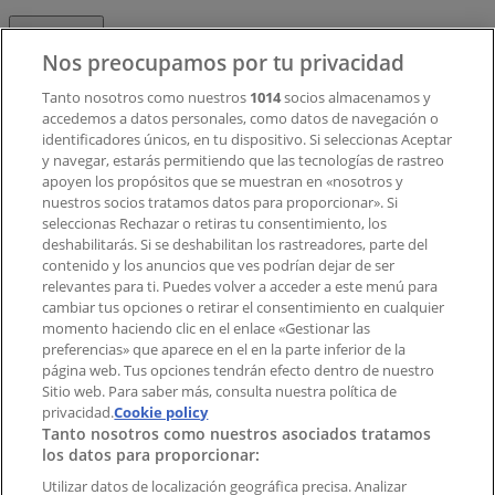
Contacto
Nos preocupamos por tu privacidad
Tanto nosotros como nuestros
1014
socios almacenamos y
accedemos a datos personales, como datos de navegación o
Contacto comercial y de marketing
identificadores únicos, en tu dispositivo. Si seleccionas Aceptar
Tienda mal colocada en el mapa
y navegar, estarás permitiendo que las tecnologías de rastreo
Notificar un folleto
apoyen los propósitos que se muestran en «nosotros y
¿Encontraste un problema en la web o en la
nuestros socios tratamos datos para proporcionar». Si
aplicación?
seleccionas Rechazar o retiras tu consentimiento, los
deshabilitarás. Si se deshabilitan los rastreadores, parte del
contenido y los anuncios que ves podrían dejar de ser
Índices
relevantes para ti. Puedes volver a acceder a este menú para
cambiar tus opciones o retirar el consentimiento en cualquier
momento haciendo clic en el enlace «Gestionar las
preferencias» que aparece en el en la parte inferior de la
Marcas
página web. Tus opciones tendrán efecto dentro de nuestro
Marcas locales
Sitio web. Para saber más, consulta nuestra política de
privacidad.
Negocios
Cookie policy
Tanto nosotros como nuestros asociados tratamos
Negocios cercanos
los datos para proporcionar:
Productos
Productos locales
Utilizar datos de localización geográfica precisa. Analizar