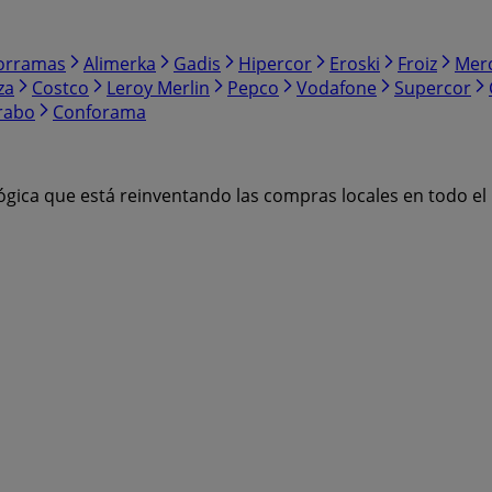
orramas
Alimerka
Gadis
Hipercor
Eroski
Froiz
Mer
za
Costco
Leroy Merlin
Pepco
Vodafone
Supercor
rabo
Conforama
ógica que está reinventando las compras locales en todo e