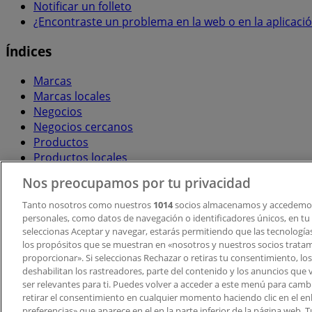
Notificar un folleto
¿Encontraste un problema en la web o en la aplicaci
Índices
Marcas
Marcas locales
Negocios
Negocios cercanos
Productos
Productos locales
Ciudades
Nos preocupamos por tu privacidad
Descargar la APP Tiendeo
Tanto nosotros como nuestros
1014
socios almacenamos y accedemos
personales, como datos de navegación o identificadores únicos, en tu d
seleccionas Aceptar y navegar, estarás permitiendo que las tecnologí
los propósitos que se muestran en «nosotros y nuestros socios trata
proporcionar». Si seleccionas Rechazar o retiras tu consentimiento, los 
deshabilitan los rastreadores, parte del contenido y los anuncios que 
ser relevantes para ti. Puedes volver a acceder a este menú para camb
retirar el consentimiento en cualquier momento haciendo clic en el en
Copyright © Tiendeo ® 2026 · Shopfully Marketing S.L.U. –
preferencias» que aparece en el en la parte inferior de la página web.