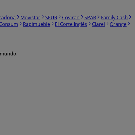
cadona
Movistar
SEUR
Coviran
SPAR
Family Cash
Consum
Rapimueble
El Corte Inglés
Clarel
Orange
l mundo.