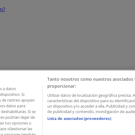
ón?
Tanto nosotros como nuestros asociados 
proporcionar:
 a datos
ispositivo. Si
Utilizar datos de localización geográfica precisa. 
as de rastreo apoyen
características del dispositivo para su identifica
mos datos para
un dispositivo y/o acceder a ella. Publicidad y c
deshabilitarás. Si se
de publicidad y contenido, investigación de audien
ves podrían dejar de
Lista de asociados (proveedores)
iar tus opciones o
lace «Gestionar las
 Palau de Mar – 08039 Barcelona, Spain
 Tus opciones tendrán