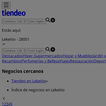
Estás aquí:
Lekeitio - 28001
Destacados
Hiper-Supermercados
Hogar y Muebles
Jardín y
Recambios
Perfumerías y Belleza
Viajes
Restauración
Depor
Negocios cercanos
Tiendeo en Lekeitio
»
Índice de negocios en Lekeitio
1
2
3
4
5