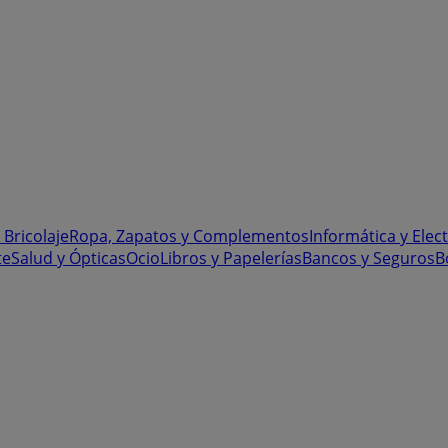
 Bricolaje
Ropa, Zapatos y Complementos
Informática y Elec
te
Salud y Ópticas
Ocio
Libros y Papelerías
Bancos y Seguros
B