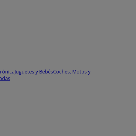
trónica
Juguetes y Bebés
Coches, Motos y
odas