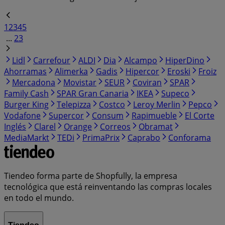
1
2
3
4
5
...
23
Lidl
Carrefour
ALDI
Dia
Alcampo
HiperDino
Ahorramas
Alimerka
Gadis
Hipercor
Eroski
Froiz
Mercadona
Movistar
SEUR
Coviran
SPAR
Family Cash
SPAR Gran Canaria
IKEA
Supeco
Burger King
Telepizza
Costco
Leroy Merlin
Pepco
Vodafone
Supercor
Consum
Rapimueble
El Corte
Inglés
Clarel
Orange
Correos
Obramat
MediaMarkt
TEDi
PrimaPrix
Caprabo
Conforama
Tiendeo forma parte de Shopfully, la empresa
tecnológica que está reinventando las compras locales
en todo el mundo.