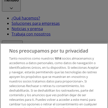
Tiendeo
¿Qué hacemos?
Soluciones para empresas
Noticias y prensa
Trabaja con nosotros
Contacto
Nos preocupamos por tu privacidad
Tanto nosotros como nuestros
1014
socios almacenamos y
accedemos a datos personales, como datos de navegación o
Contacto comercial y de marketing
identificadores únicos, en tu dispositivo. Si seleccionas Aceptar
Tienda mal colocada en el mapa
y navegar, estarás permitiendo que las tecnologías de rastreo
Notificar un folleto
apoyen los propósitos que se muestran en «nosotros y
¿Encontraste un problema en la web o en la
nuestros socios tratamos datos para proporcionar». Si
aplicación?
seleccionas Rechazar o retiras tu consentimiento, los
deshabilitarás. Si se deshabilitan los rastreadores, parte del
contenido y los anuncios que ves podrían dejar de ser
Índices
relevantes para ti. Puedes volver a acceder a este menú para
cambiar tus opciones o retirar el consentimiento en cualquier