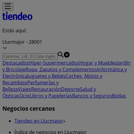
Estás aquí:
Llucmajor - 28001
Destacados
Hiper-Supermercados
Hogar y Muebles
Jardín
y Bricolaje
Ropa, Zapatos y Complementos
Informática y
Electrónica
Juguetes y Bebés
Coches, Motos y
Recambios
Perfumerías y
Belleza
Viajes
Restauración
Deporte
Salud y
Ópticas
Ocio
Libros y Papelerías
Bancos y Seguros
Bodas
Negocios cercanos
Tiendeo en Llucmajor
»
Índice de negocios en Llucmajor