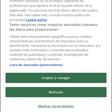
momento haciendo clic en el enlace «Gestionar las
preferencias» que aparece en el en la parte inferior de la
Marcas
página web. Tus opciones tendrán efecto dentro de nuestro
Marcas locales
Sitio web. Para saber más, consulta nuestra política de
privacidad.
Negocios
Cookie policy
Tanto nosotros como nuestros asociados tratamos
Negocios cercanos
los datos para proporcionar:
Productos
Productos locales
Utilizar datos de localización geográfica precisa. Analizar
activamente las características del dispositivo para su
Ciudades
identificación. Almacenar la información en un dispositivo y/o
acceder a ella. Publicidad y contenido personalizados,
Descargar la APP Tiendeo
medición de publicidad y contenido, investigación de
audiencia y desarrollo de servicios.
Lista de asociados (proveedores)
Aceptar y navegar
Copyright © Tiendeo ® 2026 · Shopfully Marketing S.L.U. –
Rechazar
Palau de Mar – 08039 Barcelona, Spain
Términos y condiciones
Política de privacidad
Mostrar los propósitos
Gestionar cookies