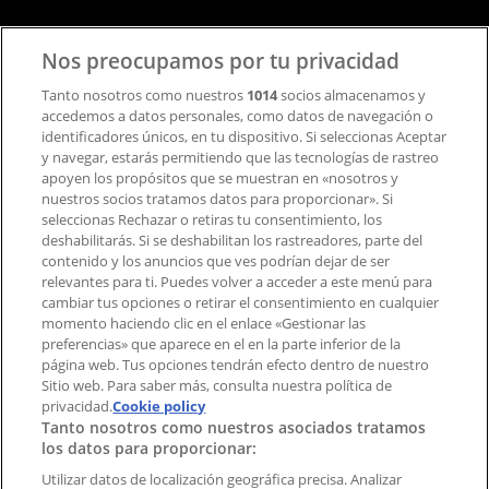
Contacto
Nos preocupamos por tu privacidad
Tanto nosotros como nuestros
1014
socios almacenamos y
accedemos a datos personales, como datos de navegación o
Contacto comercial y de marketing
identificadores únicos, en tu dispositivo. Si seleccionas Aceptar
Tienda mal colocada en el mapa
y navegar, estarás permitiendo que las tecnologías de rastreo
Notificar un folleto
apoyen los propósitos que se muestran en «nosotros y
¿Encontraste un problema en la web o en la
nuestros socios tratamos datos para proporcionar». Si
aplicación?
seleccionas Rechazar o retiras tu consentimiento, los
deshabilitarás. Si se deshabilitan los rastreadores, parte del
contenido y los anuncios que ves podrían dejar de ser
Índices
relevantes para ti. Puedes volver a acceder a este menú para
cambiar tus opciones o retirar el consentimiento en cualquier
momento haciendo clic en el enlace «Gestionar las
preferencias» que aparece en el en la parte inferior de la
Marcas
página web. Tus opciones tendrán efecto dentro de nuestro
Marcas locales
Sitio web. Para saber más, consulta nuestra política de
Negocios
privacidad.
Cookie policy
Tanto nosotros como nuestros asociados tratamos
Negocios cercanos
los datos para proporcionar:
Productos
Productos locales
Utilizar datos de localización geográfica precisa. Analizar