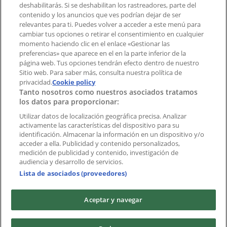
deshabilitarás. Si se deshabilitan los rastreadores, parte del
contenido y los anuncios que ves podrían dejar de ser
Índices
relevantes para ti. Puedes volver a acceder a este menú para
cambiar tus opciones o retirar el consentimiento en cualquier
momento haciendo clic en el enlace «Gestionar las
preferencias» que aparece en el en la parte inferior de la
Marcas
página web. Tus opciones tendrán efecto dentro de nuestro
Marcas locales
Sitio web. Para saber más, consulta nuestra política de
Negocios
privacidad.
Cookie policy
Tanto nosotros como nuestros asociados tratamos
Negocios cercanos
los datos para proporcionar:
Productos
Productos locales
Utilizar datos de localización geográfica precisa. Analizar
activamente las características del dispositivo para su
Ciudades
identificación. Almacenar la información en un dispositivo y/o
acceder a ella. Publicidad y contenido personalizados,
Descargar la APP Tiendeo
medición de publicidad y contenido, investigación de
audiencia y desarrollo de servicios.
Lista de asociados (proveedores)
Aceptar y navegar
Copyright © Tiendeo ® 2026 · Shopfully Marketing S.L.U. –