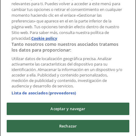
Índices
relevantes para ti. Puedes volver a acceder a este menú para
cambiar tus opciones o retirar el consentimiento en cualquier
momento haciendo clic en el enlace «Gestionar las
preferencias» que aparece en el en la parte inferior de la
Marcas
página web. Tus opciones tendrán efecto dentro de nuestro
Marcas locales
Sitio web. Para saber más, consulta nuestra política de
Negocios
privacidad.
Cookie policy
Tanto nosotros como nuestros asociados tratamos
Negocios cercanos
los datos para proporcionar:
Productos
Productos locales
Utilizar datos de localización geográfica precisa. Analizar
activamente las características del dispositivo para su
Ciudades
identificación. Almacenar la información en un dispositivo y/o
acceder a ella. Publicidad y contenido personalizados,
Descargar la APP Tiendeo
medición de publicidad y contenido, investigación de
audiencia y desarrollo de servicios.
Lista de asociados (proveedores)
Aceptar y navegar
Copyright © Tiendeo ® 2026 · Shopfully Marketing S.L.U. –
Rechazar
Palau de Mar – 08039 Barcelona, Spain