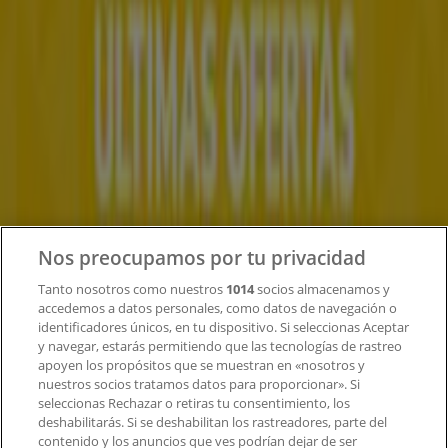
Tiendeo
¿Qué hacemos?
Soluciones para empresas
Noticias y prensa
Trabaja con nosotros
Contacto
Nos preocupamos por tu privacidad
Tanto nosotros como nuestros
1014
socios almacenamos y
accedemos a datos personales, como datos de navegación o
Contacto comercial y de marketing
identificadores únicos, en tu dispositivo. Si seleccionas Aceptar
Tienda mal colocada en el mapa
y navegar, estarás permitiendo que las tecnologías de rastreo
Notificar un folleto
apoyen los propósitos que se muestran en «nosotros y
¿Encontraste un problema en la web o en la
nuestros socios tratamos datos para proporcionar». Si
aplicación?
seleccionas Rechazar o retiras tu consentimiento, los
deshabilitarás. Si se deshabilitan los rastreadores, parte del
contenido y los anuncios que ves podrían dejar de ser