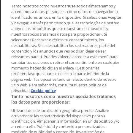
Tanto nosotros como nuestros
1014
socios almacenamos y
accedemos a datos personales, como datos de navegación o
Contacto
identificadores únicos, en tu dispositivo. Si seleccionas Aceptar
y navegar, estarás permitiendo que las tecnologías de rastreo
apoyen los propósitos que se muestran en «nosotros y
Contacto comercial y de marketing
nuestros socios tratamos datos para proporcionar». Si
Tienda mal colocada en el mapa
seleccionas Rechazar o retiras tu consentimiento, los
deshabilitarás. Si se deshabilitan los rastreadores, parte del
Notificar un folleto
contenido y los anuncios que ves podrían dejar de ser
¿Encontraste un problema en la web o en la
relevantes para ti. Puedes volver a acceder a este menú para
aplicación?
cambiar tus opciones o retirar el consentimiento en cualquier
momento haciendo clic en el enlace «Gestionar las
preferencias» que aparece en el en la parte inferior de la
Índices
página web. Tus opciones tendrán efecto dentro de nuestro
Sitio web. Para saber más, consulta nuestra política de
privacidad.
Cookie policy
Tanto nosotros como nuestros asociados tratamos
Marcas
los datos para proporcionar:
Negocios
Productos
Utilizar datos de localización geográfica precisa. Analizar
activamente las características del dispositivo para su
Ciudades
identificación. Almacenar la información en un dispositivo y/o
acceder a ella. Publicidad y contenido personalizados,
Descargar la APP Tiendeo
medición de publicidad y contenido, investigación de