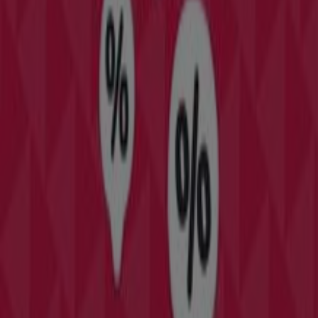
catálogos de
Tramas+
, donde podrás descubrir las
promociones más recientes y aprovechar grandes
descuentos en productos de
Hogar y Muebles
para tus
compras en
Madrid
.
No pierdas la oportunidad de visitar la tienda de
Tramas+
en
Narvaez 27
para disfrutar de una
experiencia de compra completa. Te invitamos a
explorar las promociones que tenemos para ti este
agosto
y mantenerte informado de las mejores ofertas
de
Tramas+
en
Madrid
. ¡Visítanos y empieza a ahorrar
hoy mismo!
Más información de Tramas+
Ver otras tiendas de
Tramas+ en Madrid
Publicidad