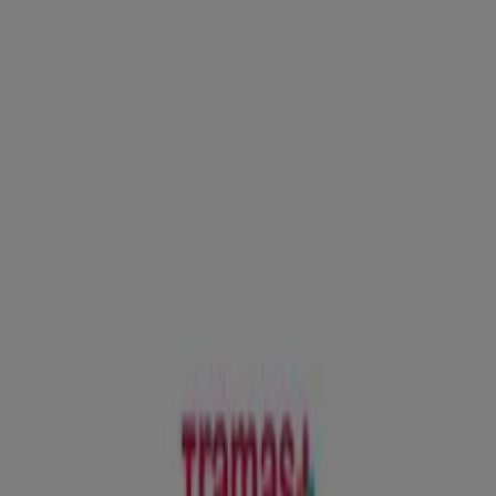
Madrid - Horarios, ofertas y
teléfono
Tiendeo en Madrid
»
Ofertas de Hogar y Muebles en Madrid
»
Tramas+ en Madrid
»
Tramas+ | Narvaez 27
Mapa
683 433 243
Mapa
683 433 243
Ofertas de Tramas+ en Madrid
Tramas+