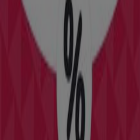
10 m
Abierto
Soltour
CALLAO, 405, MADRID
12 m
Soltour
CALLAO, 1, 2º OFI 8, MADRID
23 m