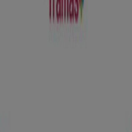
Segundas Rebajas
Caduca el 10/8
Tramas+
Ofertas Tramas+
Publicidad