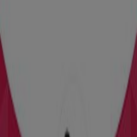
Tiendas más cercanas
Hedonai
8 Planta Pza de Callao, 2, Madrid (28013), Madrid
10 m
Abierto
Correos
PL. CALLAO 2 - 7ª PLANTA, Madrid