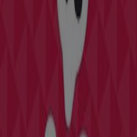
Otros negocios de Hogar y Muebles
en Madrid
Tramas+
Bienvenido a la tienda de
Tramas+
en Tiendeo, donde
podrás descubrir las mejores
ofertas
,
promociones
y
catálogos
de esta destacada marca del sector de
Hogar
y Muebles
. Nuestra tienda física está ubicada en
Narvaez 27
,
Madrid
, y en ella encontrarás una amplia
gama de productos de calidad que te permitirán ahorrar
durante todo el
agosto de 2026
.
En Tiendeo te ofrecemos toda la información actualizada
sobre
Tramas+
, como los horarios de apertura, las
ofertas exclusivas y la ubicación exacta de la tienda en
Narvaez 27
. Además, tendrás acceso a los últimos