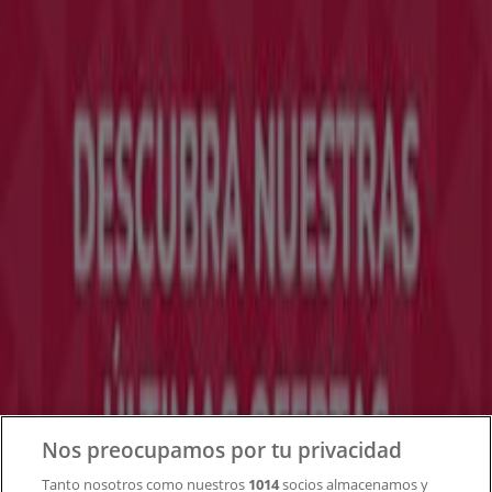
Tiendeo forma parte de Shopfully, la empresa
tecnológica que está reinventando las compras locales
en todo el mundo.
Tiendeo
¿Qué hacemos?
Soluciones para empresas
Noticias y prensa
Trabaja con nosotros
Contacto
Nos preocupamos por tu privacidad
Tanto nosotros como nuestros
1014
socios almacenamos y