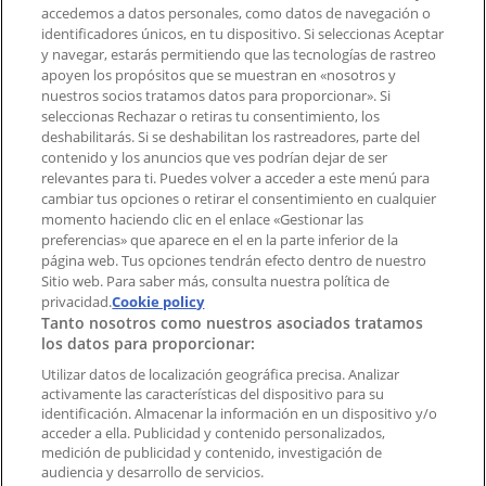
accedemos a datos personales, como datos de navegación o
Contacto comercial y de marketing
identificadores únicos, en tu dispositivo. Si seleccionas Aceptar
Tienda mal colocada en el mapa
y navegar, estarás permitiendo que las tecnologías de rastreo
Notificar un folleto
apoyen los propósitos que se muestran en «nosotros y
¿Encontraste un problema en la web o en la
nuestros socios tratamos datos para proporcionar». Si
aplicación?
seleccionas Rechazar o retiras tu consentimiento, los
deshabilitarás. Si se deshabilitan los rastreadores, parte del
contenido y los anuncios que ves podrían dejar de ser
Índices
relevantes para ti. Puedes volver a acceder a este menú para
cambiar tus opciones o retirar el consentimiento en cualquier
momento haciendo clic en el enlace «Gestionar las
preferencias» que aparece en el en la parte inferior de la
Marcas
página web. Tus opciones tendrán efecto dentro de nuestro
Marcas locales
Sitio web. Para saber más, consulta nuestra política de
Negocios
privacidad.
Cookie policy
Tanto nosotros como nuestros asociados tratamos
Negocios cercanos
los datos para proporcionar:
Productos
Productos locales
Utilizar datos de localización geográfica precisa. Analizar
activamente las características del dispositivo para su
Ciudades
identificación. Almacenar la información en un dispositivo y/o
acceder a ella. Publicidad y contenido personalizados,
Descargar la APP Tiendeo
medición de publicidad y contenido, investigación de
audiencia y desarrollo de servicios.