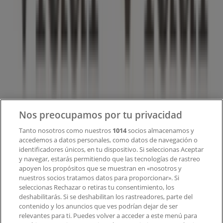
Tiendeo
¿Qué hacemos?
Soluciones para empresas
Noticias y prensa
Trabaja con nosotros
Contacto
Nos preocupamos por tu privacidad
Tanto nosotros como nuestros
1014
socios almacenamos y
accedemos a datos personales, como datos de navegación o
Contacto comercial y de marketing
identificadores únicos, en tu dispositivo. Si seleccionas Aceptar
Tienda mal colocada en el mapa
y navegar, estarás permitiendo que las tecnologías de rastreo
Notificar un folleto
apoyen los propósitos que se muestran en «nosotros y
¿Encontraste un problema en la web o en la
nuestros socios tratamos datos para proporcionar». Si
aplicación?
seleccionas Rechazar o retiras tu consentimiento, los
deshabilitarás. Si se deshabilitan los rastreadores, parte del
contenido y los anuncios que ves podrían dejar de ser
Índices
relevantes para ti. Puedes volver a acceder a este menú para