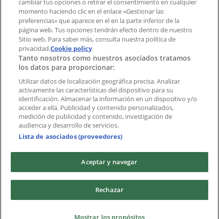
cambiar tus opciones o retirar el consentimiento en cualquier
momento haciendo clic en el enlace «Gestionar las
preferencias» que aparece en el en la parte inferior de la
Marcas
página web. Tus opciones tendrán efecto dentro de nuestro
Marcas locales
Sitio web. Para saber más, consulta nuestra política de
Negocios
privacidad.
Cookie policy
Tanto nosotros como nuestros asociados tratamos
Negocios cercanos
los datos para proporcionar:
Productos
Productos locales
Utilizar datos de localización geográfica precisa. Analizar
activamente las características del dispositivo para su
Ciudades
identificación. Almacenar la información en un dispositivo y/o
acceder a ella. Publicidad y contenido personalizados,
Descargar la APP Tiendeo
medición de publicidad y contenido, investigación de
audiencia y desarrollo de servicios.
Lista de asociados (proveedores)
Aceptar y navegar
Copyright © Tiendeo ® 2026 · Shopfully Marketing S.L.U. –
Rechazar
Palau de Mar – 08039 Barcelona, Spain
Términos y condiciones
Política de privacidad
Mostrar los propósitos