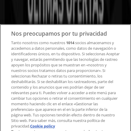
Soluciones para empresas
Noticias y prensa
Trabaja con nosotros
Contacto
Nos preocupamos por tu privacidad
Tanto nosotros como nuestros
1014
socios almacenamos y
accedemos a datos personales, como datos de navegación o
Contacto comercial y de marketing
identificadores únicos, en tu dispositivo. Si seleccionas Aceptar
Tienda mal colocada en el mapa
y navegar, estarás permitiendo que las tecnologías de rastreo
Notificar un folleto
apoyen los propósitos que se muestran en «nosotros y
¿Encontraste un problema en la web o en la
nuestros socios tratamos datos para proporcionar». Si
aplicación?
seleccionas Rechazar o retiras tu consentimiento, los
deshabilitarás. Si se deshabilitan los rastreadores, parte del
contenido y los anuncios que ves podrían dejar de ser
Índices
relevantes para ti. Puedes volver a acceder a este menú para
cambiar tus opciones o retirar el consentimiento en cualquier
momento haciendo clic en el enlace «Gestionar las
preferencias» que aparece en el en la parte inferior de la
Marcas
página web. Tus opciones tendrán efecto dentro de nuestro
Marcas locales
Sitio web. Para saber más, consulta nuestra política de
Negocios
privacidad.
Cookie policy