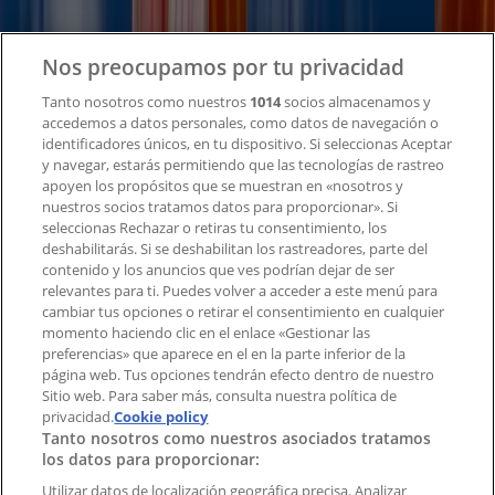
Soluciones para empresas
Noticias y prensa
Trabaja con nosotros
Nos preocupamos por tu privacidad
Tanto nosotros como nuestros
1014
socios almacenamos y
Contacto
accedemos a datos personales, como datos de navegación o
identificadores únicos, en tu dispositivo. Si seleccionas Aceptar
y navegar, estarás permitiendo que las tecnologías de rastreo
apoyen los propósitos que se muestran en «nosotros y
Contacto comercial y de marketing
nuestros socios tratamos datos para proporcionar». Si
Tienda mal colocada en el mapa
seleccionas Rechazar o retiras tu consentimiento, los
deshabilitarás. Si se deshabilitan los rastreadores, parte del
Notificar un folleto
contenido y los anuncios que ves podrían dejar de ser
¿Encontraste un problema en la web o en la
relevantes para ti. Puedes volver a acceder a este menú para
aplicación?
cambiar tus opciones o retirar el consentimiento en cualquier
momento haciendo clic en el enlace «Gestionar las
preferencias» que aparece en el en la parte inferior de la
Índices
página web. Tus opciones tendrán efecto dentro de nuestro
Sitio web. Para saber más, consulta nuestra política de
privacidad.
Cookie policy
Tanto nosotros como nuestros asociados tratamos
Marcas
los datos para proporcionar:
Negocios
Productos
Utilizar datos de localización geográfica precisa. Analizar