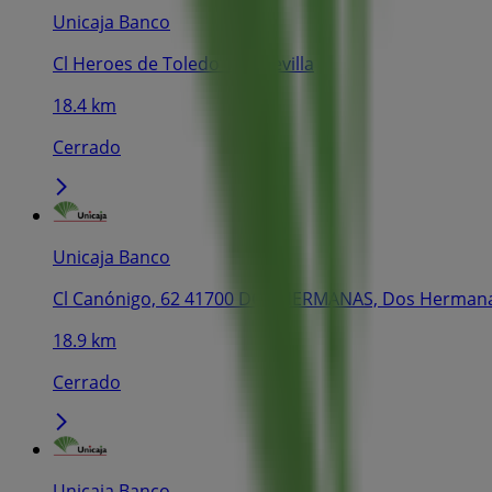
Unicaja Banco
Cl Heroes de Toledo 117, Sevilla
18.4 km
Cerrado
Unicaja Banco
Cl Canónigo, 62 41700 DOS HERMANAS, Dos Herman
18.9 km
Cerrado
Unicaja Banco