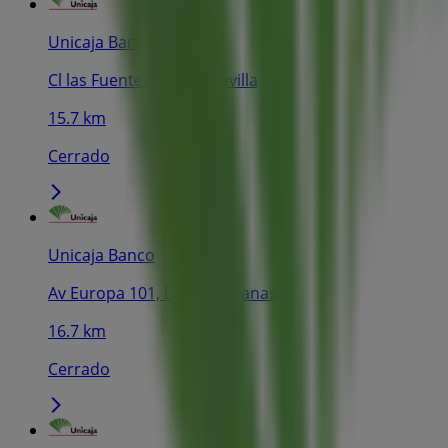
Unicaja Banco
Cl las Fuentezuelas 1, Sevilla
15.7 km
Cerrado
Unicaja Banco
Av Europa 101, Dos Hermanas
16.7 km
Cerrado