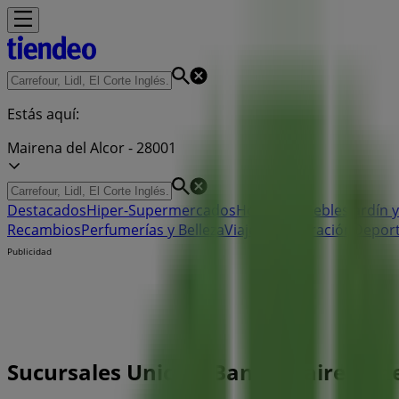
Estás aquí:
Mairena del Alcor - 28001
Destacados
Hiper-Supermercados
Hogar y Muebles
Jardín y
Recambios
Perfumerías y Belleza
Viajes
Restauración
Depor
Publicidad
Sucursales Unicaja Banco Mairena del