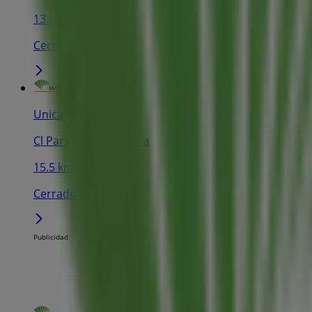
13.6 km
Cerrado
Unicaja Banco
Cl Parsi Seis 41, Sevilla
15.5 km
Cerrado
Publicidad