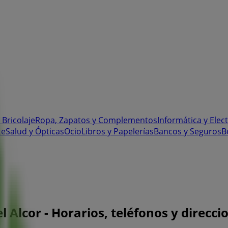
 Bricolaje
Ropa, Zapatos y Complementos
Informática y Elec
te
Salud y Ópticas
Ocio
Libros y Papelerías
Bancos y Seguros
B
 Alcor - Horarios, teléfonos y direcci