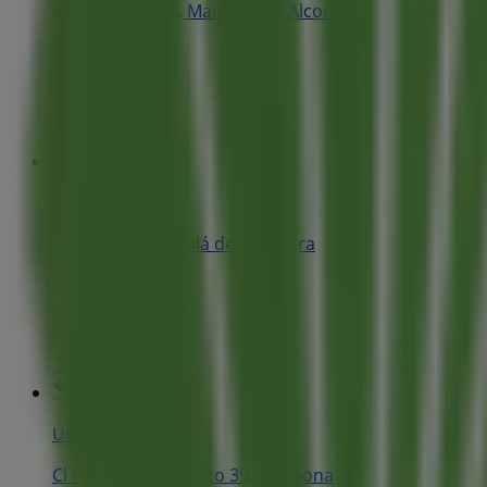
Cl Cervantes 15, Mairena del Alcor
1.0 km
Cerrado
Unicaja Banco
Cl Mairena 9, Alcalá de Guadaira
9.8 km
Cerrado
Unicaja Banco
Cl Paseo del Estatuto 39, Carmona