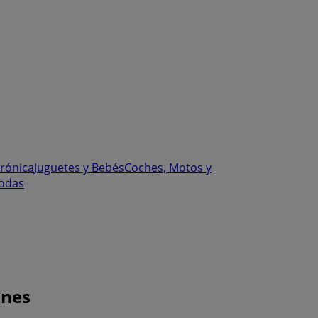
trónica
Juguetes y Bebés
Coches, Motos y
odas
ones