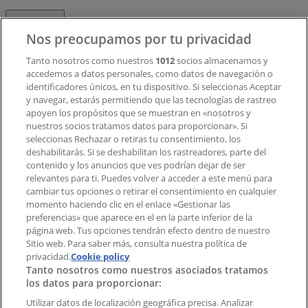
Contacto
Nos preocupamos por tu privacidad
Tanto nosotros como nuestros
1012
socios almacenamos y
accedemos a datos personales, como datos de navegación o
Contacto comercial y de marketing
identificadores únicos, en tu dispositivo. Si seleccionas Aceptar
Tienda mal colocada en el mapa
y navegar, estarás permitiendo que las tecnologías de rastreo
Notificar un folleto
apoyen los propósitos que se muestran en «nosotros y
¿Encontraste un problema en la web o en la
nuestros socios tratamos datos para proporcionar». Si
aplicación?
seleccionas Rechazar o retiras tu consentimiento, los
deshabilitarás. Si se deshabilitan los rastreadores, parte del
contenido y los anuncios que ves podrían dejar de ser
Índices
relevantes para ti. Puedes volver a acceder a este menú para
cambiar tus opciones o retirar el consentimiento en cualquier
momento haciendo clic en el enlace «Gestionar las
preferencias» que aparece en el en la parte inferior de la
Marcas
página web. Tus opciones tendrán efecto dentro de nuestro
Marcas locales
Sitio web. Para saber más, consulta nuestra política de
privacidad.
Negocios
Cookie policy
Tanto nosotros como nuestros asociados tratamos
Negocios cercanos
los datos para proporcionar:
Productos
Productos locales
Utilizar datos de localización geográfica precisa. Analizar