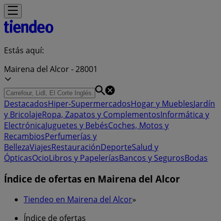
Estás aquí:
Mairena del Alcor - 28001
Destacados
Hiper-Supermercados
Hogar y Muebles
Jardín
y Bricolaje
Ropa, Zapatos y Complementos
Informática y
Electrónica
Juguetes y Bebés
Coches, Motos y
Recambios
Perfumerías y
Belleza
Viajes
Restauración
Deporte
Salud y
Ópticas
Ocio
Libros y Papelerías
Bancos y Seguros
Bodas
Índice de ofertas en Mairena del Alcor
Tiendeo en Mairena del Alcor
»
Índice de ofertas