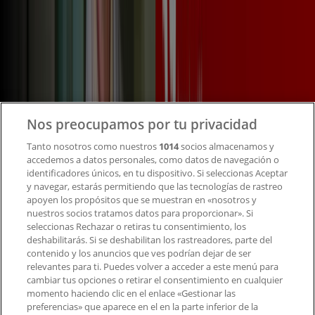
¿Qué hacemos?
Soluciones para empresas
Noticias y prensa
Trabaja con nosotros
Contacto
Nos preocupamos por tu privacidad
Tanto nosotros como nuestros
1014
socios almacenamos y
accedemos a datos personales, como datos de navegación o
Contacto comercial y de marketing
identificadores únicos, en tu dispositivo. Si seleccionas Aceptar
Tienda mal colocada en el mapa
y navegar, estarás permitiendo que las tecnologías de rastreo
Notificar un folleto
apoyen los propósitos que se muestran en «nosotros y
¿Encontraste un problema en la web o en la
nuestros socios tratamos datos para proporcionar». Si
aplicación?
seleccionas Rechazar o retiras tu consentimiento, los
deshabilitarás. Si se deshabilitan los rastreadores, parte del
contenido y los anuncios que ves podrían dejar de ser
Índices
relevantes para ti. Puedes volver a acceder a este menú para
cambiar tus opciones o retirar el consentimiento en cualquier
momento haciendo clic en el enlace «Gestionar las
preferencias» que aparece en el en la parte inferior de la