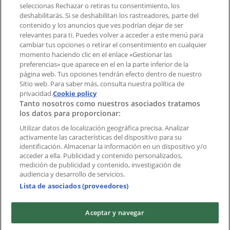
aplicación?
seleccionas Rechazar o retiras tu consentimiento, los
deshabilitarás. Si se deshabilitan los rastreadores, parte del
contenido y los anuncios que ves podrían dejar de ser
Índices
relevantes para ti. Puedes volver a acceder a este menú para
cambiar tus opciones o retirar el consentimiento en cualquier
momento haciendo clic en el enlace «Gestionar las
preferencias» que aparece en el en la parte inferior de la
Marcas
página web. Tus opciones tendrán efecto dentro de nuestro
Marcas locales
Sitio web. Para saber más, consulta nuestra política de
Negocios
privacidad.
Cookie policy
Tanto nosotros como nuestros asociados tratamos
Negocios cercanos
los datos para proporcionar:
Productos
Productos locales
Utilizar datos de localización geográfica precisa. Analizar
activamente las características del dispositivo para su
Ciudades
identificación. Almacenar la información en un dispositivo y/o
acceder a ella. Publicidad y contenido personalizados,
Descargar la APP Tiendeo
medición de publicidad y contenido, investigación de
audiencia y desarrollo de servicios.
Lista de asociados (proveedores)
Aceptar y navegar